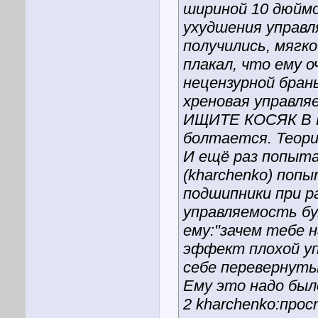
шириной 10 дюймо
ухудшения управл
получились, мягк
плакал, что ему о
нецензурной брань
хреновая управля
ИЩИТЕ КОСЯК В П
болтается. Теории
И ещё раз попыта
(kharchenko) поп
подшипники при р
управляемость бух
ему:"зачем тебе 
эффект плохой уп
себе перевернуты
Ему это надо бы
2 kharchenko:про