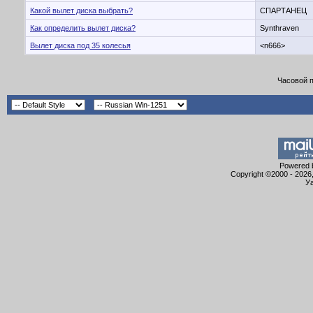
Какой вылет диска выбрать?
СПАРТАНЕЦ
Как определить вылет диска?
Synthraven
Вылет диска под 35 колесья
<n666>
Часовой 
Powered b
Copyright ©2000 - 2026,
Уа