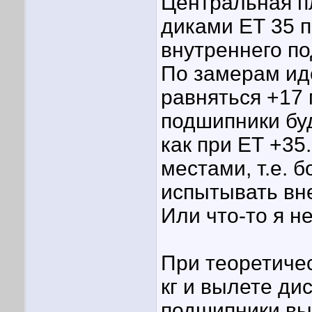
Центральная п
диками ЕТ 35 п
внутреннего п
По замерам ид
равняться +17 
подшипники буд
как при ЕТ +35
местами, т.е. 
испытывать вн
Или что-то я н
При теоретичес
кг и вылете ди
подшипники вы