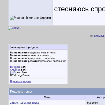
стесняюсь спро
«
Предыдущ
Ваши права в разделе
Вы
не можете
создавать новые темы
Вы
не можете
отвечать в темах
Вы
не можете
прикреплять вложения
Вы
не можете
редактировать свои сообщения
BB коды
Вкл.
Смайлы
Вкл.
[IMG]
код
Вкл.
HTML код
Выкл.
Правила форума
Похожие темы
Тема
Автор
235/70 R16 вылет диска
Marchelo