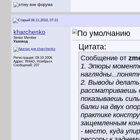
06.11.2010, 07:21
kharchenko
Senior Member
Уазовод
Цитата:
Сообщение от
zm
Регистрация: 09.10.2006
Адрес: ЯНАО, Ноябрьск
1. Эпюры моменто
Сообщений: 207
наглядны...понят
2. Выводы делать
рассматриваешь с
показываешь силы
балки на двух опо
практике конструк
защемленным кон
- место, куда упи
рессоры к заднем