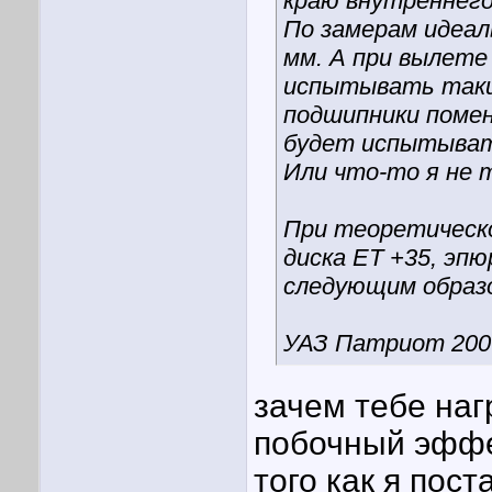
краю внутреннег
По замерам идеал
мм. А при вылете
испытывать такие
подшипники помен
будет испытыват
Или что-то я не 
При теоретическо
диска ЕТ +35, эп
следующим образ
УАЗ Патриот 200
зачем тебе наг
побочный эффе
того как я пос