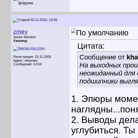
02.11.2010, 14:56
zmey
Senior Member
Уазовед
Цитата:
Сообщение от
kha
Регистрация: 23.11.2005
Адрес: иваново
На выходных прои
Сообщений: 4,016
неожиданный для 
подшипники выгля
1. Эпюры моме
наглядны...пон
2. Выводы дел
углубиться. Ты