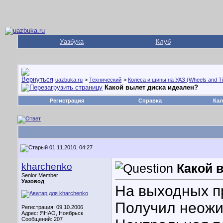
Уазбука
Клуб
uazbuka.ru
>
Технический
>
Колеса и шины на УАЗ (Wheels and Ti
Какой вылет диска идеален?
Регистрация
Справка
Кал
01.11.2010, 04:27
kharchenko
Какой 
Senior Member
Уазовод
На выходных п
Получил неожи
Регистрация: 09.10.2006
Адрес: ЯНАО, Ноябрьск
Сообщений: 207