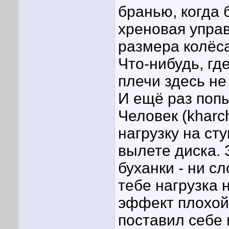
бранью, когда 
хреновая упра
размера колё
Что-нибудь, гд
плечи здесь не
И ещё раз попы
Человек (kharc
нагрузку на ст
вылете диска.
буханки - ни с
тебе нагрузка 
эффект плохой 
поставил себе