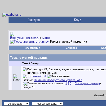
Уазбука
Клуб
uazbuka.ru
>
Метки
Темы с меткой
пыльник
Регистрация
Справка
Кал
Темы с меткой
пыльник
Тема / Автор
Важно:
Пыльник поворотного кулака УАЗ
(
1
2
3
...
Последняя страница
)
autogur73
Часовой 