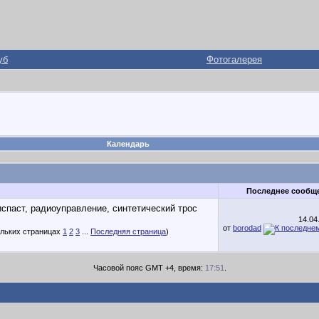
уб
Фотогалерея
Календарь
Последнее сообщ
14.04
от
borodad
1
2
3
...
Последняя страница
)
Часовой пояс GMT +4, время:
17:51
.