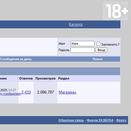
Каталог
Имя
Запомнить?
Пароль
Сообщения за день
Поиск
ение
Ответов
Просмотров
Раздел
.2025
14:27
2,433
2,096,787
Магазины
Обратная связь
-
Форум УАЗБУКА
-
Вверх