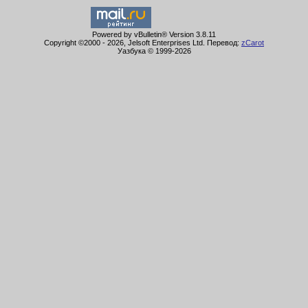
Powered by vBulletin® Version 3.8.11
Copyright ©2000 - 2026, Jelsoft Enterprises Ltd. Перевод:
zCarot
Уазбука © 1999-
2026