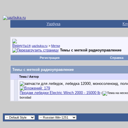
Уазбука
Кл
uazbuka.ru
>
Метки
Темы с меткой
радиоуправление
Регистрация
Справка
Темы с меткой
радиоуправление
Тема / Автор
Продам лебедки Electric Winch 2000 - 15000 lb
(
borodad