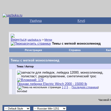
Уазбука
Клуб
uazbuka.ru
>
Метки
Темы с меткой
моносоленоид
Регистрация
Справка
Кал
Темы с меткой
моносоленоид
Тема / Автор
Продам лебедки Electric Winch 2000 - 15000 lb
(
1
2
3
...
Последняя страница
)
borodad
Часовой 