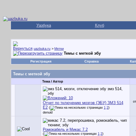
Уазбука
Клуб
uazbuka.ru
>
Метки
Темы с меткой
эбу
Регистрация
Справка
Кал
Темы с меткой
эбу
Тема / Автор
о
Отчет по тключению мозгов (ЭБУ) ЗМЗ 514
Е2
(
1
2
)
denuid
Ромокабель и Микас 7.2
(
1
2
)