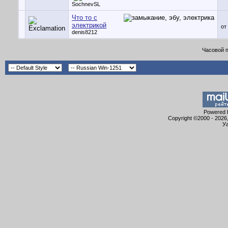
SochnevSL
Что то с
электрикой
от
denis8212
Часовой 
Powered b
Copyright ©2000 - 2026,
Уа