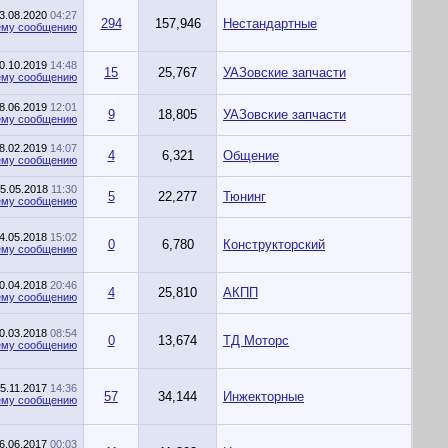
3.08.2020
04:27
294
157,946
Нестандартные
0.10.2019
14:48
15
25,767
УАЗовские запчасти
8.06.2019
12:01
9
18,805
УАЗовские запчасти
8.02.2019
14:07
4
6,321
Общение
5.05.2018
11:30
5
22,277
Тюнинг
4.05.2018
15:02
0
6,780
Конструкторский
0.04.2018
20:46
4
25,810
АКПП
0.03.2018
08:54
0
13,674
ТД Моторс
5.11.2017
14:36
57
34,144
Инжекторные
6.06.2017
00:03