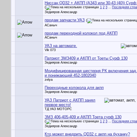
Ниссан QD32 + АКПП (А343 или 30-43 (40)) Сурф 
(
1
2
3
...
Последняя стр
Зедияров Александр
продам запчасти УАЗ
(
АСаныч
продам переходной колокол под АКПП
АСаныч
УАЗ на автомате.
Vik 073
Патриот ЗМЗ409 и АКПП от Тоеты Сурф 130
Зедияров Александр
Модифицированная шестерня РК включения зад
и понижающей 452-1802040
zelya
Переходные колокола для акпп
Зедияров Александр
УАЗ Патриот с АКПП занял
первое место!
ТД УАЗ МОТОРС
ЗМЗ 406-405-409 и АКПП Тоета сурф 130
(
1
2
3
...
Последняя стр
Зедияров Александр
Кто может внедрить QD32 с акпп на буханку?