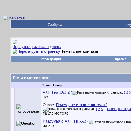
Уазбука
Кл
uazbuka.ru
>
Метки
Темы с меткой
акпп
Регистрация
Справка
Темы с меткой
акпп
Тема / Автор
АКПП на УАЗ 2
(
1
2
3
Livsi
Опрос:
Почему не ставите автомат?
(
1
2
3
...
Последняя стр
ТД УАЗ МОТОРС
Раздумья о АКПП в УАЗ
(
Илья13