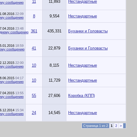
11
11,893
Нестандартные
1.08.2016
22:09
8
9,554
Нестандартные
7.04.2016
23:48
361
435,331
Буханки и Головасты
5.01.2016
18:59
41
22,879
Буханки и Головасты
2.12.2015
22:00
10
8,115
Нестандартные
8.06.2015
04:17
10
11,729
Нестандартные
7.04.2015
13:55
55
27,606
Коробка (КПП)
6.12.2014
15:34
24
14,545
Нестандартные
Страница 1 из 2
1
2
>