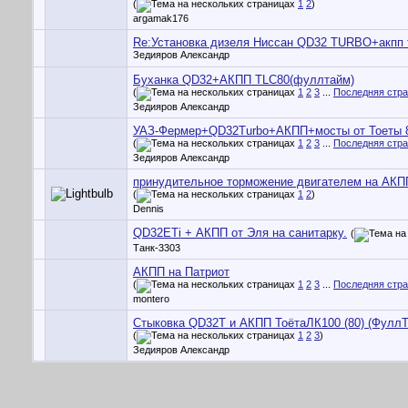
(
1
2
)
argamak176
Re:Установка дизеля Ниссан QD32 TURBO+акпп 
Зедияров Александр
Буханка QD32+АКПП TLC80(фуллтайм)
(
1
2
3
...
Последняя стр
Зедияров Александр
УАЗ-Фермер+QD32Turbo+АКПП+мосты от Тоеты 
(
1
2
3
...
Последняя стр
Зедияров Александр
принудительное торможение двигателем на АКП
(
1
2
)
Dennis
QD32ETi + АКПП от Эля на санитарку.
(
Танк-3303
АКПП на Патриот
(
1
2
3
...
Последняя стр
montero
Стыковка QD32Т и АКПП ТоётаЛК100 (80) (ФуллТ
(
1
2
3
)
Зедияров Александр