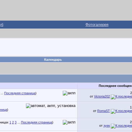
уб
Фотогалерея
Календарь
Последнее сообщен
2
...
Последняя страница
)
от
Victoria202
1
аница
)
от
RomaST
2
1
2
3
...
Последняя страница
)
от
зуек