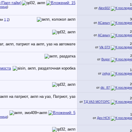
(Парт-тайм)
1
аница
)
от
Alex602
3
1
2
)
от
АСаныч
2
от
АСаныч
2
от
Vik 073
2
от
Bugor
.моста
1
от
zelya
2
от
dic_87
2
от
ТД УАЗ МОТОРС
1
аница
)
от
Ден НСК
2