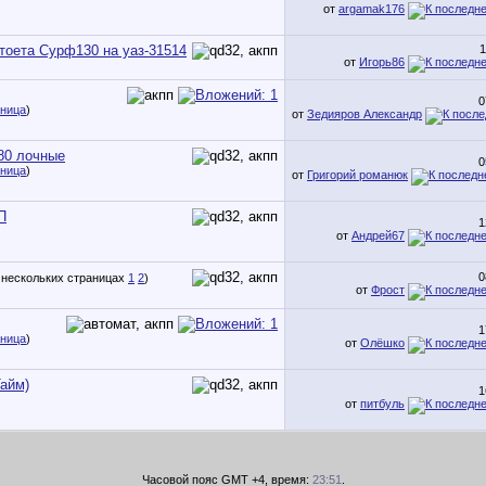
от
argamak176
тоета Сурф130 на уаз-31514
1
от
Игорь86
0
аница
)
от
Зедияров Александр
80 лочные
0
аница
)
от
Григорий романюк
П
1
от
Андрей67
0
1
2
)
от
Фрост
1
аница
)
от
Олёшко
айм)
1
от
питбуль
Часовой пояс GMT +4, время:
23:51
.