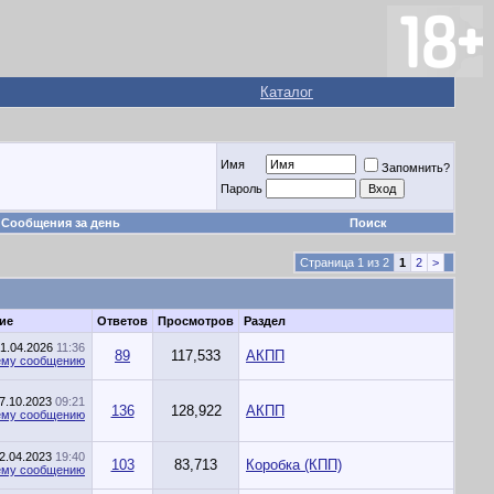
Каталог
Имя
Запомнить?
Пароль
Сообщения за день
Поиск
Страница 1 из 2
1
2
>
ие
Ответов
Просмотров
Раздел
1.04.2026
11:36
89
117,533
АКПП
7.10.2023
09:21
136
128,922
АКПП
2.04.2023
19:40
103
83,713
Коробка (КПП)