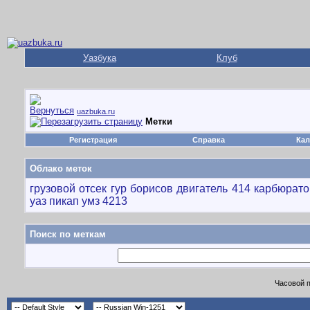
Уазбука
Клуб
uazbuka.ru
Метки
Регистрация
Справка
Кал
Облако меток
грузовой отсек
гур борисов
двигатель 414
карбюрато
уаз пикап
умз 4213
Поиск по меткам
Часовой 