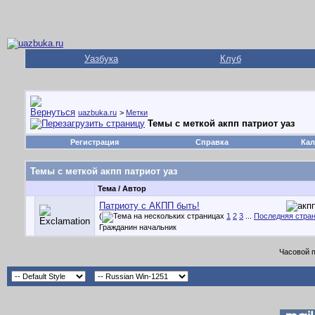
Уазбука
Клуб
uazbuka.ru
>
Метки
Темы с меткой
акпп патриот уаз
Регистрация
Справка
Кал
Темы с меткой
акпп патриот уаз
Тема / Автор
Патриоту с АКПП быть!
(
1
2
3
...
Последняя стра
Гражданин начальник
Часовой 