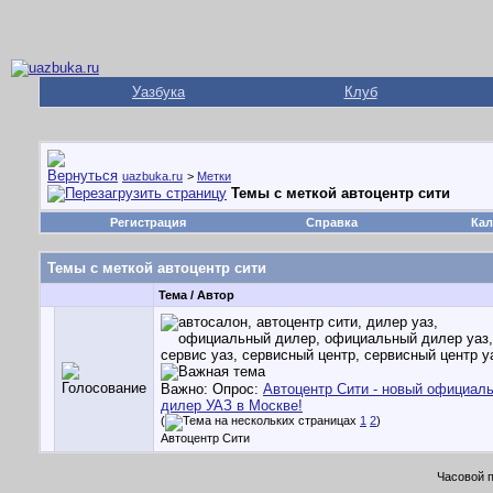
Уазбука
Клуб
uazbuka.ru
>
Метки
Темы с меткой
автоцентр сити
Регистрация
Справка
Кал
Темы с меткой
автоцентр сити
Тема / Автор
Важно: Опрос:
Автоцентр Сити - новый официал
дилер УАЗ в Москве!
(
1
2
)
Автоцентр Сити
Часовой 