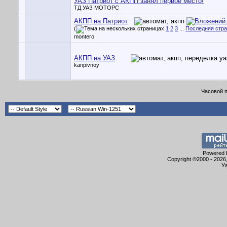
УАЗ Патриот с АКПП занял первое место!
ТД УАЗ МОТОРС
АКПП на Патриот
(
1
2
3
...
Последняя стр
montero
АКПП на УАЗ
kanpivnoy
Часовой 
Powered b
Copyright ©2000 - 2026,
Уа