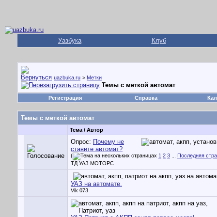
Уазбука
Клуб
uazbuka.ru
>
Метки
Темы с меткой
автомат
Регистрация
Справка
Кал
Темы с меткой
автомат
Тема / Автор
Опрос:
Почему не
ставите автомат?
(
1
2
3
...
Последняя стр
ТД УАЗ МОТОРС
УАЗ на автомате.
Vik 073