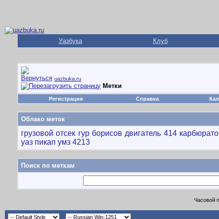
Уазбука
Клуб
uazbuka.ru
Метки
Регистрация
Справка
Кал
Облако меток
грузовой отсек
гур борисов
двигатель 414
карбюрато
уаз пикап
умз 4213
Поиск по меткам
Часовой 