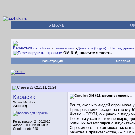
Уазбука
Кл
uazbuka.ru
>
Технический
>
Двигатель (Engine)
>
Нестандартные
OM 616, внесите ясность...
Регистрация
Справка
22.02.2011, 21:24
Карасик
OM 616, внесите ясность...
Senior Member
Ребят, сколько людей спрашивал у 
Уазовод
Притараканили соседи по гаражу 61
Читаю ФОРУМ, общаюсь с людьми в
Поскольку сам в этом не шарю, до
Регистрация: 24.08.2010
больших экземпляров с двускатной 
Адрес: 1000 км от МСК
Спросил его, что он может сказать
Сообщений: 240
работал в правительстве, были у н