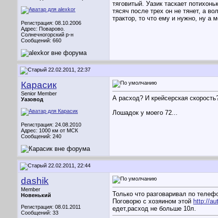
тяговитый. Уазик таскает потихонь
тясяч после трех он не тянет, а в
трактор, то что ему и нужно, ну а 
Регистрация: 08.10.2006
Адрес: Поварово.
Солнечногорский р-н
Сообщений: 660
22.02.2011, 22:37
Карасик
Senior Member
А расход? И крейсерская скорость
Уазовод
Лошадок у моего 72...
Регистрация: 24.08.2010
Адрес: 1000 км от МСК
Сообщений: 240
22.02.2011, 22:44
dashik
Member
Только что разговаривал по телеф
Новенький
Поговорю с хозяином этой
http://a
Регистрация: 08.01.2011
едет,расход не больше 10л.
Сообщений: 33