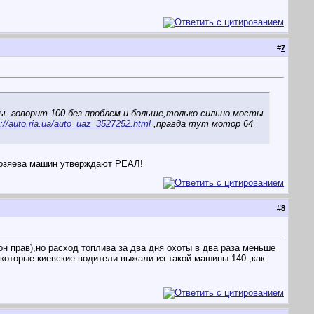
#
7
 .говорит 100 без проблем и больше,только сильно мосты
p://auto.ria.ua/auto_uaz_3527252.html
,правда тут мотор 64
 хозяева машин утверждают РЕАЛ!
#
8
н прав),но расход топлива за два дня охоты в два раза меньше
екоторые киевские водители выжали из такой машины 140 ,как