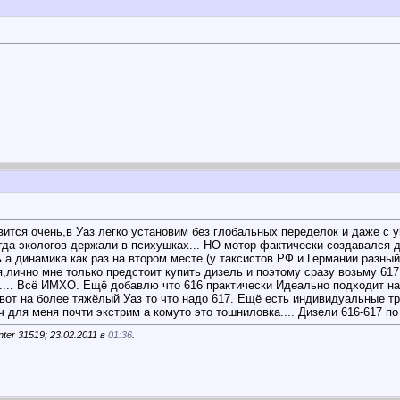
авится очень,в Уаз легко установим без глобальных переделок и даже с
гда экологов держали в психушках...
НО мотор фактически создавался д
 а динамика как раз на втором месте (у таксистов РФ и Германии разный
я,лично мне только предстоит купить дизель и поэтому сразу возьму 617
".... Всё ИМХО. Ещё добавлю что 616 практически Идеально подходит на
 вот на более тяжёлый Уаз то что надо 617. Ещё есть индивидуальные т
ч для меня почти экстрим а комуто это тошниловка.... Дизели 616-617 п
er 31519; 23.02.2011 в
01:36
.