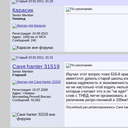
23.02.2011, 01:20
Карасик
Senior Member
Уазовод
Регистрация: 24.08.2010
Адрес: 1000 км от МСК
Сообщений: 240
23.02.2011, 01:31
Саня hanter 31519
Senior Member
Изучал этот вопрос-тоже 616-й нр
Старшой
имеетэтот дизель-старой школы,ко
важна надёжность и экономичность
но не настолько чтоб ездить нельз
Регистрация: 15.07.2008
которые считают что и он "не едет
Адрес: г.Кимры-
слив с ТНВД легче организовать а
Москвабад,Речной Вокзал.
увлечение ретро-техникой и 100км/
Сообщений: 42,562
Последний раз редактировалось Саня hant