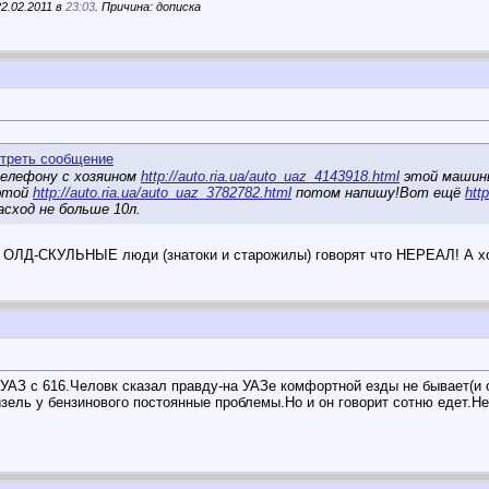
2.02.2011 в
23:03
. Причина: дописка
телефону с хозяином
http://auto.ria.ua/auto_uaz_4143918.html
этой машины
 этой
http://auto.ria.ua/auto_uaz_3782782.html
потом напишу!Вот ещё
htt
асход не больше 10л.
у-то ОЛД-СКУЛЬНЫЕ люди (знатоки и старожилы) говорят что НЕРЕАЛ! А
УАЗ с 616.Человк сказал правду-на УАЗе комфортной езды не бывает(и о
изель у бензинового постоянные проблемы.Но и он говорит сотню едет.Н