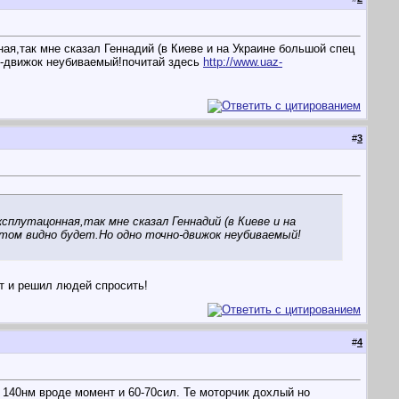
ая,так мне сказал Геннадий (в Киеве и на Украине большой спец
о-движок неубиваемый!почитай здесь
http://www.uaz-
#
3
лутацонная,так мне сказал Геннадий (в Киеве и на
том видно будет.Но одно точно-движок неубиваемый!
Вот и решил людей спросить!
#
4
о 140нм вроде момент и 60-70сил. Те моторчик дохлый но