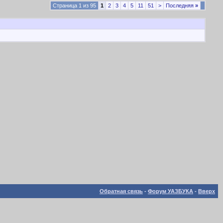
Страница 1 из 95
1
2
3
4
5
11
51
>
Последняя
»
Обратная связь
-
Форум УАЗБУКА
-
Вверх