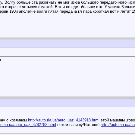
ку. Волгу больше ста разогнать не мог из-за большого передаточногочисл
олга старая с четырех ступкой. Вот и не едет больше ста. У уазика боль
мерин 190й аполегче волги пятая передача гл пара короткая вот и летит 1
?
ону с хозяином
http://auto.ria.ua/auto_uaz_4143918.html
этой машины .гово
uto.ria.ua/auto_uaz_3782782.html
потом напишу!Вот ещё
http://auto.ria.ua/