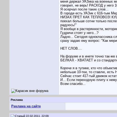
меня держал УАЗика на военных мос
говорил, не верь! РАСХОД у него 1
Я осерчал после таких слов...
В городе есть УАЗик с 616-тым М
НИЗАХ ПРЕТ КАК ТЕПЛОВОЗ! КУШАЕТ 
поехал больше сотни только после
радуюсь!"
Я вообще в растерянности, моторис
Гудричи стоят у него...?
Ладно... Сегодня одноклассника с
сразу задаю ему вопрос: "Как мер
НЕТ СЛОВ....
На форуме и в инете точно так-же 
БЕЛКАХ - ХВАТАЕТ и со стандартной
Короче я в тупике, кто что объек
небольше 10-тки, то ставлю, есть 
Сейчас стоит 417-тый движок кстати
И... Если переходную плиту к нем
Всем спасибо...
Реклама
Реклама на сайте
22.02.2011, 22:09