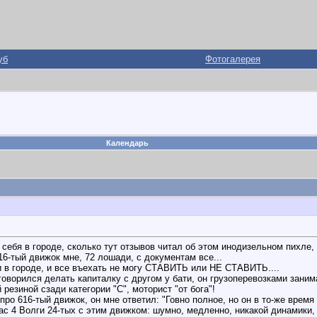
уб
Фотогалерея
Календарь
себя в городе, сколько тут отзывов читал об этом инодизельном пихле,
6-тый движок мне, 72 лошади, с документам все...
 городе, и все въехать не могу СТАВИТЬ или НЕ СТАВИТЬ....
говорился делать капиталку с другом у бати, он грузоперевозками зани
резиной сзади категории "С", моторист "от бога"!
 про 616-тый движок, он мне ответил: "Говно полное, но он в то-же вре
ас 4 Волги 24-тых с этим движком: шумно, медленно, никакой динамики, 1