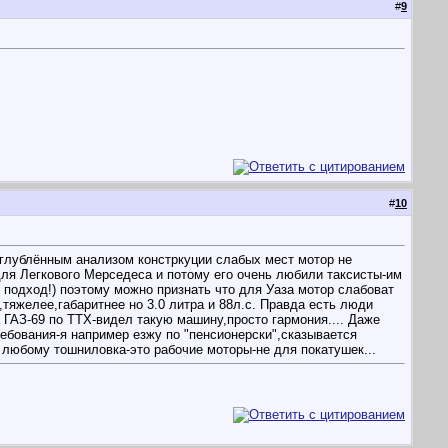
#
9
#
10
 углублённым анализом констркуции слабых мест мотор не
ля Легкового Мерседеса и потому его очень любили таксисты-им
 подход!) поэтому можно признать что для Уаза мотор слабоват
,тяжелее,габаритнее но 3.0 литра и 88л.с. Правда есть люди
 ГАЗ-69 по ТТХ-видел такую машину,просто гармония.... Даже
ребования-я например езжу по "пенсионерски",сказывается
о любому тошниловка-это рабочие моторы-не для покатушек...