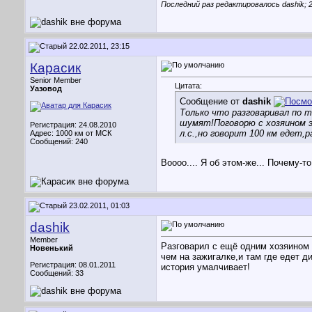
Последний раз редактировалось dashik; 2
22.02.2011, 23:15
Карасик
Senior Member
Цитата:
Уазовод
Сообщение от
dashik
Только что разговаривал по 
шумят!Поговорю с хозяином
Регистрация: 24.08.2010
л.с.,но говорит 100 км едет,р
Адрес: 1000 км от МСК
Сообщений: 240
Воооо.... Я об этом-же... Почем
23.02.2011, 01:03
dashik
Member
Разговарил с ещё одним хозяином 
Новенький
чем на зажигалке,и там где едет д
Регистрация: 08.01.2011
история умалчивает!
Сообщений: 33