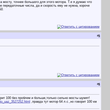
а мосту, точнее большого для этого мотора. Т.е я думаю что
шие передаточные числа, да и скорость ему не нужна, короче
50.
#
5
#
6
рит 100 без проблем и больше,только сильно мосты шумят!
auto_uaz_3527252.html
,правда тут мотор 64 л.с.,но говорит 100 км