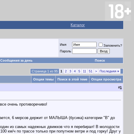
Каталог
Имя
Запомнить?
Пароль
Сообщения за день
Поиск
Страница 1 из 95
1
2
3
4
5
11
51
>
Последняя
»
Опции темы
Поиск в этой теме
Опции просмотра
#
1
 все очень противоречиво!
мается, 6 мерсов держит от МАЛЫША (бусика) категории "В" до
мя один из самых надежных движков что я перебирал! В молодости
00 км/ч по трассе только при попутном ветре и под горку! Друг у