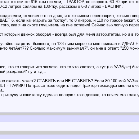
тах с этим-же 616-тым пихлом, - ТРАКТОР, но скорость 60-70 при тех-же
0-12 литров саляры на 100-тку, рассказы о 6-8 литрах - БАСНИ!".
ерсодизелем, отловил его на днях, и с хозяином переговорил, хозя
6, если качегарить за "сотку", то 8 литров, и 110 по трассе бежит, б
 того, как я на охоте глушитель на пне оставил! Сейчас выхлопную пер
т который движок обосрал - всегда был для меня авторитетом, но и в т
лучайно встретил бывшего, на 123-тьем мерсе ко мне приехал в ИДЕАЛЕ 
ин-то летАет??? Сколько максимум выжимал?", он мне в ответ: "150 м
все, кто-то говорит что заглаза, кто-то что хватает, а тут (на УАЗбуке
 раздаткой" ну и т.д...
тивно сказать может? СТАВИТЬ или НЕ СТАВИТЬ? Если 80-100 мой УАЗик н
НЕТ - НАФИК! По трассе тоже ездить надо! Трактор-тихоходка мне ни к ч
...
у прикручу и капиталку сделаю полную этого движка, то почем его толк