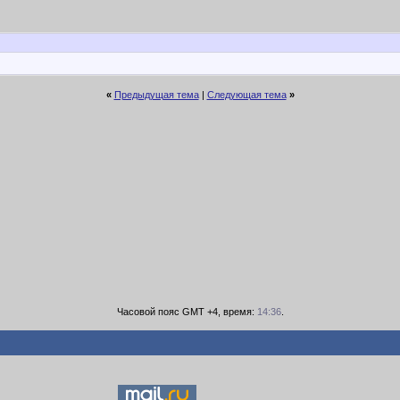
«
Предыдущая тема
|
Следующая тема
»
Часовой пояс GMT +4, время:
14:36
.