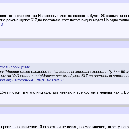
ния тоже расходятся.На военных мостах скорость будет 80 эксплутацонн
гие рекомендуют 617,но поставлю этот потом видно будет.Но одно точн
=0
к!Мнения тоже расходятся.На военных мостах скорость будет 80 эксп
елям на УАЗ.ставил всё)Многие рекомендуют 617,но поставлю этот по
lub.org.ua/forum/vie...days=0&start=0
616-тый стоит и что с ним сделать незнаю и все кругом в непонятках... 
 правильно написали. Я его хоть и не юзал , но мое мнение,такое: у нег