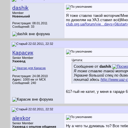
dashik
Member
Я тоже ставлю такой моторчик!Мне
Новенький
по дизелям на УАЗ.ставил всё)Мно
Регистрация: 08.01.2011
club.org.ua/forum/vie...days=0&start
Сообщений: 33
22.02.2011, 22:32
Карасик
Senior Member
Цитата:
Уазовод
Сообщение от
dashik
Я тоже ставлю такой моторчи
Украине большой спец по диз
Регистрация: 24.08.2010
почитай здесь
http://www.uaz-c
Адрес: 1000 км от МСК
Сообщений: 240
617-тый не катит, у меня в гараде 
22.02.2011, 22:32
alexkor
Senior Member
Ну а чего ты думаешь то? Все тебе
Уазовод с опытом общения