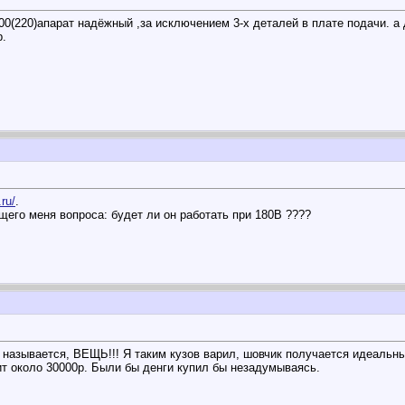
0(220)апарат надёжный ,за исключением 3-х деталей в плате подачи. 
р.
ru/
.
щего меня вопроса: будет ли он работать при 180В ????
 называется, ВЕЩЬ!!! Я таким кузов варил, шовчик получается идеальны
ит около 30000р. Были бы денги купил бы незадумываясь.