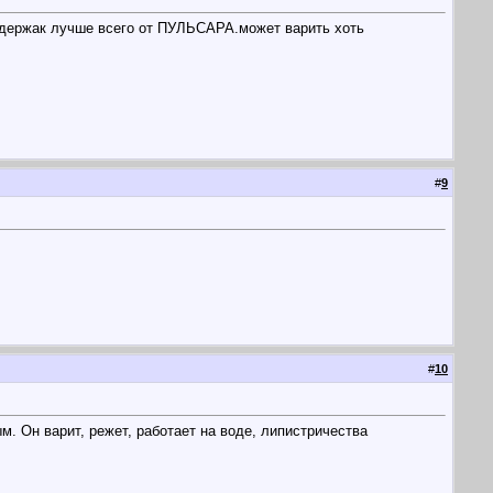
а держак лучше всего от ПУЛЬСАРА.может варить хоть
#
9
#
10
м. Он варит, режет, работает на воде, липистричества