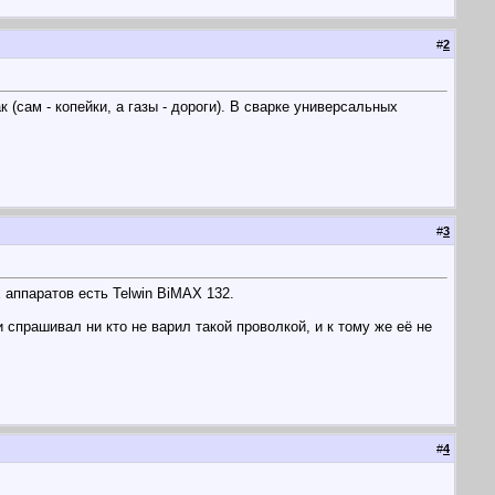
#
2
 (сам - копейки, а газы - дороги). В сварке универсальных
#
3
 аппаратов есть Telwin BiMAX 132.
спрашивал ни кто не варил такой проволкой, и к тому же её не
#
4