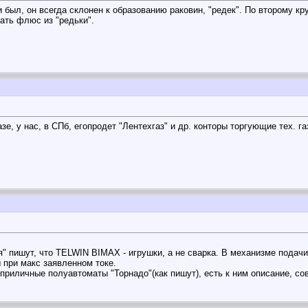
и был, он всегда склонен к образованию раковин, "редек". По второму 
пать флюс из "редьки".
зе, у нас, в СПб, егопродет "Лентехгаз" и др. конторы торгующие тех. 
" пишут, что TELWIN BIMAX - игрушки, а не сварка. В механизме подачи
 при макс заявленном токе.
 приличные полуавтоматы "Торнадо"(как пишут), есть к ним описание, сов