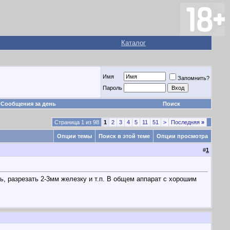
Каталог
Имя
Запомнить?
Пароль
Сообщения за день
Поиск
Страница 1 из 98
1
2
3
4
5
11
51
>
Последняя
»
Опции темы
Поиск в этой теме
Опции просмотра
#
1
ь, разрезать 2-3мм железку и т.п. В общем аппарат с хорошим