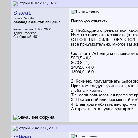
16.02.2005, 14:38
SlavaL
Senior Member
Попробую ответить:
Уазовод с опытом общения
Регистрация: 18.06.2004
1. Необходимо определиться, како
Адрес: Москва
Из этого выбирать мошность (а точ
Сообщений: 601
ОТНОШЕНИЕ СИЛЫ ТОКА К ТОЛ
(всё приблизительно, многое зависи
Сила тока, А/Толщина свариваемы
50/0,5 - 0,8
80/0,8 - 1,2
140/2,0 - 4,0
180/4,0 - 6,0
2. Конечно, полуавтоматы бытовог
При этом следует учитывать, что п
любить и холить
Т.е. если пользоваться время от в
3. Постоянный или переменный ток
4. В аппарате обязательно должны
А отрезать- это лучше болгаркой...
23.02.2005, 20:34
гайкин