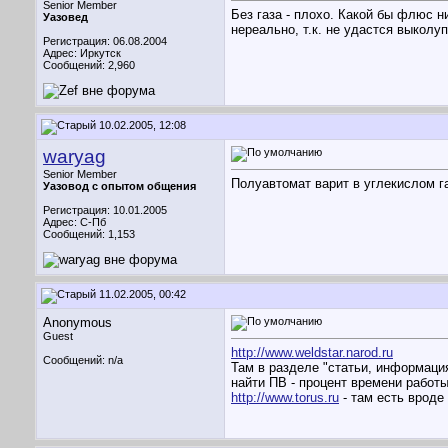
Senior Member
Без газа - плохо. Какой бы флюс н
Уазовед
нереально, т.к. не удастся выколу
Регистрация: 06.08.2004
Адрес: Иркутск
Сообщений: 2,960
10.02.2005, 12:08
waryag
Senior Member
Полуавтомат варит в углекислом га
Уазовод с опытом общения
Регистрация: 10.01.2005
Адрес: С-Пб
Сообщений: 1,153
11.02.2005, 00:42
Anonymous
Guest
http://www.weldstar.narod.ru
Сообщений: n/a
Там в разделе "статьи, информация
найти ПВ - процент времени работы
http://www.torus.ru
- там есть вроде