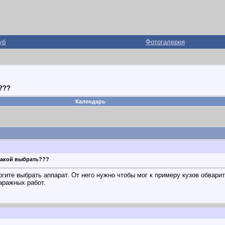
уб
Фотогалерея
???
Календарь
Какой выбрать???
гите выбрать аппарат. От него нужно чтобы мог к примеру кузов обварит
аражных работ.