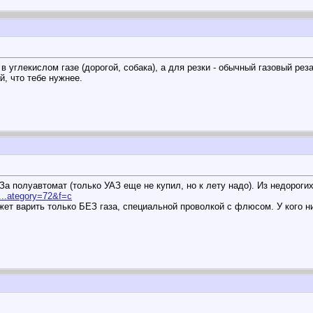
 углекислом газе (дорогой, собака), а для резки - обычный газовый резак
й, что тебе нужнее.
а полуавтомат (только УАЗ еще не купил, но к лету надо). Из недорогих
a...ategory=72&f=c
т варить только БЕЗ газа, специальной проволкой с флюсом. У кого ни 