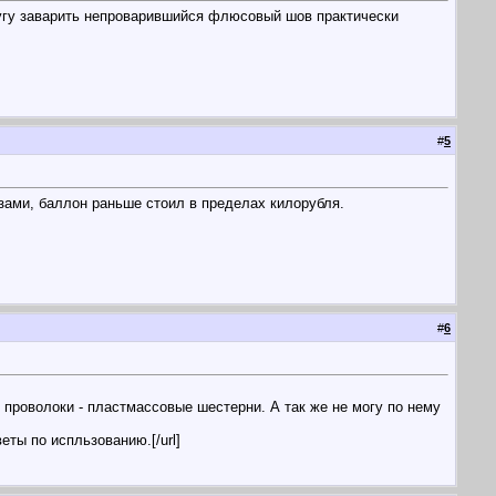
кругу заварить непроварившийся флюсовый шов практически
#
5
газами, баллон раньше стоил в пределах килорубля.
#
6
 проволоки - пластмассовые шестерни. А так же не могу по нему
еты по испльзованию.[/url]