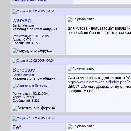
Реклама на сайте
09.02.2005, 20:51
waryag
Senior Member
Для кузова - полуавтомат варящий в
Уазовод с опытом общения
решений не бывает. Так что подума
Регистрация: 10.01.2005
Адрес: С-Пб
Сообщений: 1,153
10.02.2005, 00:04
Berestov
Senior Member
Сам хочу покупать для ремонта УАЗ
Уазовод с опытом общения
http://www.electroweb.ru/index.php?
BiMAX 105 еще дещевле, но он може
продают у нас.
Регистрация: 02.11.2004
Адрес: Ижевск
Сообщений: 1,221
10.02.2005, 06:56
Zef