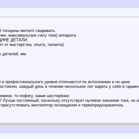
й толщины металл сваривать.
нее, максимальную силу тока) аппарата.
ЩИНЕ ДЕТАЛИ
т от мастерства, опыта, таланта):
х деталей, мм
о и профессионального уровня отличаются по исполнению и по цене.
остоянно, каждый день в течении нескольких лет варить у себя в гараже
ремени, то пофигу, какие шестерёнки.
? Лучше постоянный, поскольку отсутствует нулевое значение тока, но 
 присутствовать вентилятор охлаждения и термопредохранитель.