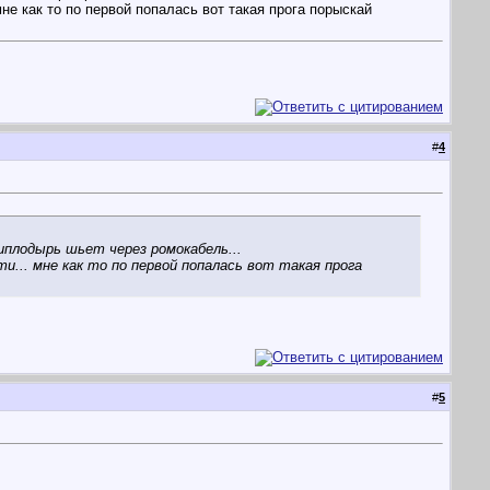
е как то по первой попалась вот такая прога порыскай
#
4
плодырь шьет через ромокабель...
... мне как то по первой попалась вот такая прога
#
5