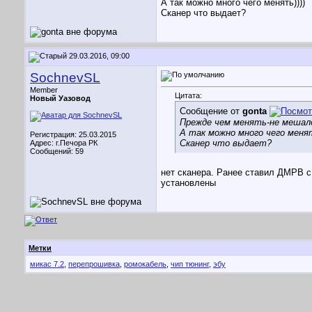
А так можно много чего менять))))
Сканер что выдает?
29.03.2016, 09:00
SochnevSL
Member
Цитата:
Новый Уазовод
Сообщение от
gonta
Прежде чем менять-не мешал
А так можно много чего менят
Регистрация: 25.03.2015
Сканер что выдает?
Адрес: г.Печора РК
Сообщений: 59
нет сканера. Ранее ставил ДМРВ с 
установлены
Метки
микас 7.2
,
перепрошивка
,
ромокабель
,
чип тюнинг
,
эбу