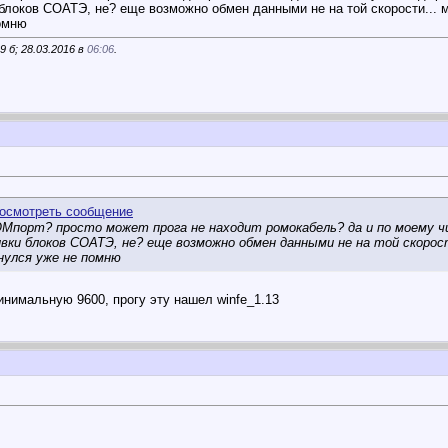
локов СОАТЭ, не? еще возможно обмен данными не на той скорости... мн
помню
 б; 28.03.2016 в
06:06
.
Мпорт? просто может прога не находит ромокабель? да и по моему чи
ки блоков СОАТЭ, не? еще возможно обмен данными не на той скорости
кнулся уже не помню
инимальную 9600, прогу эту нашел winfe_1.13