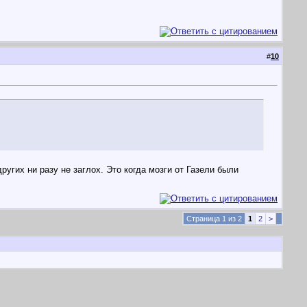
#
10
угих ни разу не заглох. Это когда мозги от Газели были
Страница 1 из 2
1
2
>