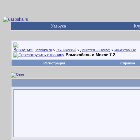
Уазбука
Кл
uazbuka.ru
>
Технический
>
Двигатель (Engine)
>
Инжекторные
Ромокабель и Микас 7.2
Регистрация
Справка