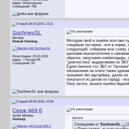
Адрес: Вологодчина
Сообщений: 708
28.03.2016, 23:21
SochnevSL
Member
Методом проб и ошибок все-таки ч
Новый Уазовод
спецовым тестером - все в норме, 
следующий: собираем всю схему, (в
щелкаем выключателем и нажимаем 
Регистрация: 25.03.2015
обратно, запускаем комбилодырь, о
Адрес: г.Печора РК
"диагностика" выдергиваем из ЭБУ 
Сообщений: 59
Единственное что ЭБУ от "буханки
обозначения на плате также одина
прошивке без адсорбера, далее на 
покатался по делам по городу - вс
Патр заглох, вышла ошибка бедной
28.03.2016, 23:26
Серж 469 б
Senior Member
Цитата:
Уазовед
Сообщение от
SochnevSL
и Патр заглох, вышла ошибка