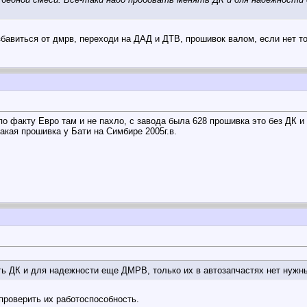
избавиться от дмрв, переходи на ДАД и ДТВ, прошивок валом, если нет 
 по факту Евро там и не пахло, с завода была 628 прошивка это без ДК и
акая прошивка у Бати на Симбире 2005г.в.
ть ДК и для надежности еще ДМРВ, только их в автозапчастях нет нужны
роверить их работоспособность.