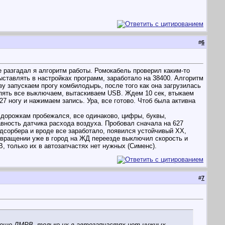
#
6
е разгадал я алгоритм работы. Ромокабель проверил каким-то
выставлять в настройках программ, заработало на 38400. Алгоритм
у запускаем прогу комбилодырь, после того как она загрузилась
пять все выключаем, вытаскиваем USB. Ждем 10 сек, втыкаем
7 ногу и нажимаем запись. Ура, все готово. Чтоб была активна
м дорожкам пробежался, все одинаково, цифры, буквы,
авность датчика расхода воздуха. Пробовал сначала на 627
адсорбера и вроде все заработало, появился устойчивый ХХ,
возвращении уже в город на ЖД переезде выключил скорость и
 только их в автозапчастях нет нужных (Сименс).
#
7
и еще ДМРВ, только их в автозапчастях нет нужных