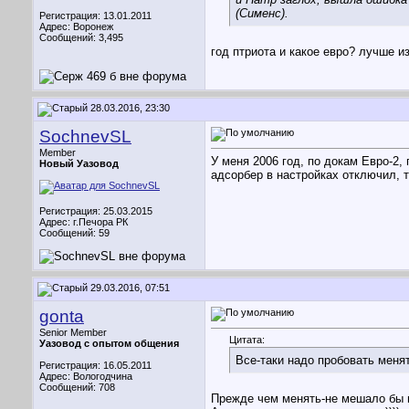
(Сименс).
Регистрация: 13.01.2011
Адрес: Воронеж
Сообщений: 3,495
год птриота и какое евро? лучше 
28.03.2016, 23:30
SochnevSL
Member
У меня 2006 год, по докам Евро-2,
Новый Уазовод
адсорбер в настройках отключил, т
Регистрация: 25.03.2015
Адрес: г.Печора РК
Сообщений: 59
29.03.2016, 07:51
gonta
Senior Member
Цитата:
Уазовод с опытом общения
Все-таки надо пробовать меня
Регистрация: 16.05.2011
Адрес: Вологодчина
Сообщений: 708
Прежде чем менять-не мешало бы п