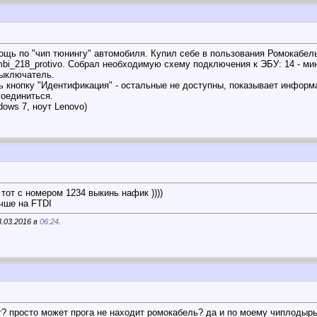
ощь по "чип тюнингу" автомобиля. Купил себе в пользования Ромокабель
bi_218_protivo. Собрал необходимую схему подключения к ЭБУ: 14 - минус
выключатель.
ь кнопку "Идентификация" - остальные не доступны, показывает информ
соединиться.
dows 7, ноут Lenovo)
от с номером 1234 выкинь нафик ))))
учше на FTDI
8.03.2016 в
06:24
.
? просто может прога не находит ромокабель? да и по моему чиплодырь