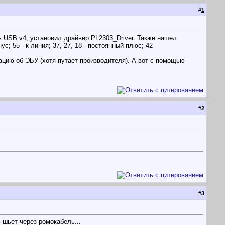
#
1
 USB v4, установил драйвер PL2303_Driver. Также нашел
; 55 - к-линия; 37, 27, 18 - постоянный плюс; 42
ацию об ЭБУ (хотя путает производителя). А вот с помощью
#
2
#
3
 шьет через ромокабель...