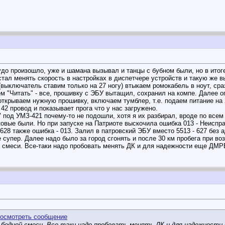
удо произошло, уже и шамана вызывал и танцы с бубном были, но в итог
стал менять скорость в настройках в диспетчере устройств и такую же 
ыключатель ставим только на 27 ногу) втыкаем ромокабель в ноут, сраз
"Читать" - все, прошивку с ЭБУ вытащил, сохранил на компе. Далее о
ткрываем нужную прошивку, включаем тумблер, т.е. подаем питание на 2
42 провод и показывает прога что у нас загружено.
" под УМЗ-421 почему-то не подошли, хотя я их разбирал, вроде по все
ковые были. Но при запуске на Патриоте выскочила ошибка 013 - Неиспр
628 также ошибка - 013. Залил в патровский ЭБУ вместо 5513 - 627 без 
е супер. Далее надо было за город сгонять и после 30 км пробега при 
 смеси. Все-таки надо пробовать менять ДК и для надежности еще ДМРВ,
 бедной смеси. Все-таки надо пробовать менять ДК и для надежност