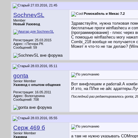
27.03.2016, 21:45
SochnevSL
Ромокабель и Микас 7.2
Member
Здравствуйте, нужна толковая пом
Новый Уазовод
бесплатные проги winflashecu и com
(программирование) - плюс через 
С помощью winflashecu могу нажат
Регистрация: 25.03.2015
Combi_218 вообще не получается 
Адрес: г.Печора РК
Может я что-то не так делаю? (Win
Сообщений: 59
28.03.2016, 05:11
gonta
Senior Member
Вот винфлешем и работай.А комби т
Уазовод с опытом общения
И это, на ПЛке не айс адаптеры.Л
Регистрация: 16.05.2011
Адрес: Вологодчина
Последний раз редактировалось gonta; 2
Сообщений: 708
28.03.2016, 05:55
Серж 469 б
Senior Member
а там не нужно указывать СОМпорт
Уазовед