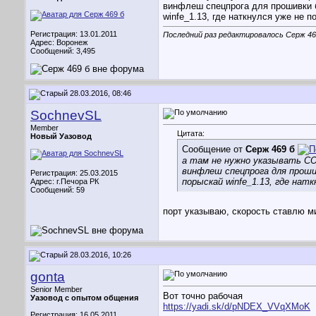
винфлеш спецпрога для прошивки б
winfe_1.13, где наткнулся уже не 
Регистрация: 13.01.2011
Последний раз редактировалось Серж 469
Адрес: Воронеж
Сообщений: 3,495
28.03.2016, 08:46
SochnevSL
Member
Цитата:
Новый Уазовод
Сообщение от
Серж 469 б
а там не нужно указывать СО
винфлеш спецпрога для прошив
Регистрация: 25.03.2015
порыскай winfe_1.13, где нат
Адрес: г.Печора РК
Сообщений: 59
порт указываю, скорость ставлю м
28.03.2016, 10:26
gonta
Senior Member
Вот точно рабочая
Уазовод с опытом общения
https://yadi.sk/d/pNDEX_VVqXMoK
Регистрация: 16.05.2011