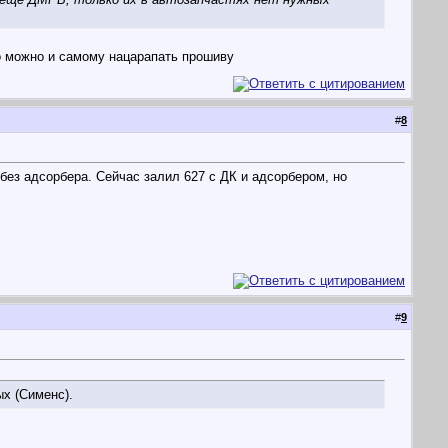
то можно и самому нацарапать прошиву
#
8
 без адсорбера. Сейчас залил 627 с ДК и адсорбером, но
#
9
х (Сименс).