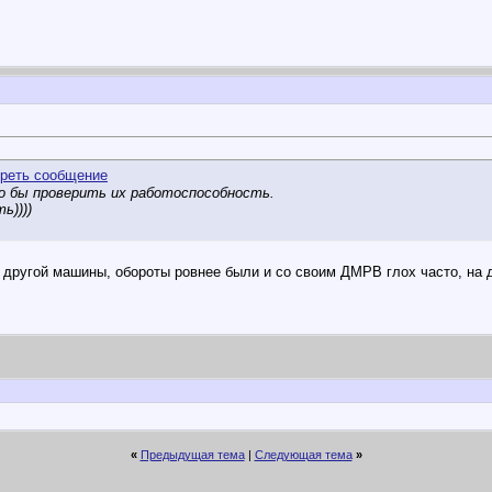
о бы проверить их работоспособность.
ь))))
другой машины, обороты ровнее были и со своим ДМРВ глох часто, на др
«
Предыдущая тема
|
Следующая тема
»