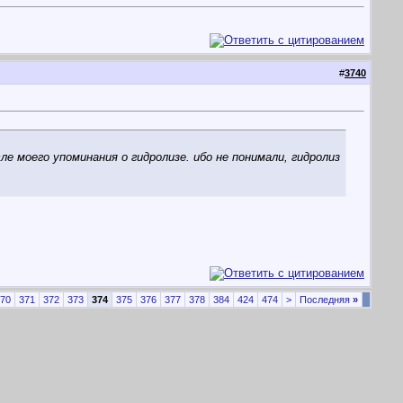
#
3740
е моего упоминания о гидролизе. ибо не понимали, гидролиз
70
371
372
373
374
375
376
377
378
384
424
474
>
Последняя
»