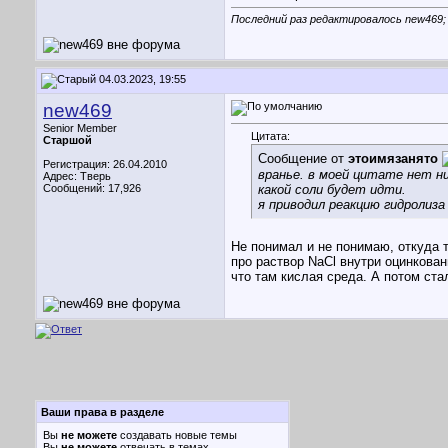
Последний раз редактировалось new469; 
04.03.2023, 19:55
new469
Senior Member
Цитата:
Старшой
Сообщение от
этоимязанято
Регистрация: 26.04.2010
вранье. в моей цитате нет ни
Адрес: Тверь
Сообщений: 17,926
какой соли будет идти.
я приводил реакцию гидролиза
Не понимал и не понимаю, откуда 
про раствор NaCl внутри оцинкован
что там кислая среда. А потом ста
Ваши права в разделе
Вы
не можете
создавать новые темы
Вы
не можете
отвечать в темах