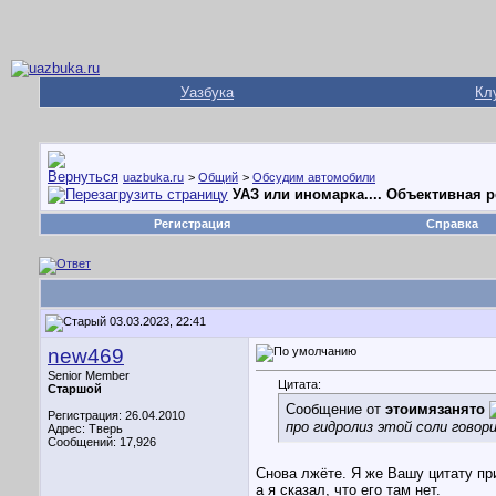
Уазбука
Кл
uazbuka.ru
>
Общий
>
Обсудим автомобили
УАЗ или иномарка.... Объективная 
Регистрация
Справка
03.03.2023, 22:41
new469
Senior Member
Цитата:
Старшой
Сообщение от
этоимязанято
Регистрация: 26.04.2010
про гидролиз этой соли говор
Адрес: Тверь
Сообщений: 17,926
Снова лжёте. Я же Вашу цитату пр
а я сказал, что его там нет.