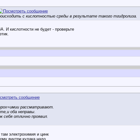
роисходить с кислотностью среды в результате такого тгидролиза.
 И кислотности не будет - проверьте
етик.
трох=имии рассматривают.
те,и оба неправы.
ок себя отлично проявил.
 там электрохимия и цинк
тому внутри кулака надо