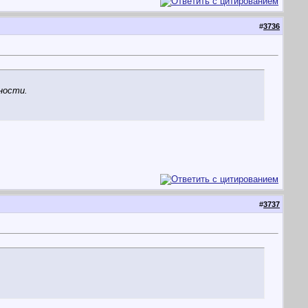
#
3736
ности.
#
3737