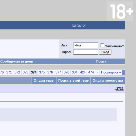
Каталог
Имя
Запомнить?
Пароль
Сообщения за день
Поиск
70
371
372
373
374
375
376
377
378
384
424
474
>
Последняя
»
Опции темы
Поиск в этой теме
Опции просмотра
#
3731