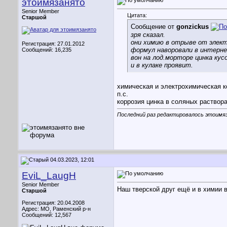
этоимязанято
Senior Member
Цитата:
Старшой
Сообщение от
gonzickus
зря сказал.
они химию в отрыве от элек
Регистрация: 27.01.2012
формул наворовали в интерне
Сообщений: 16,235
вон на лод.морторе цинка кус
и в кулаке проявит.
химическая и электрохимическая к
п.с.
коррозия цинка в соляных раствор
Последний раз редактировалось этоимяз
04.03.2023, 12:01
EviL_LaugH
Senior Member
Наш тверской друг ещё и в химии 
Старшой
Регистрация: 20.04.2008
Адрес: МО, Раменский р-н
Сообщений: 12,567