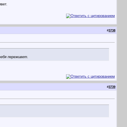
ивет.
#
3738
тебя переживет.
#
3739