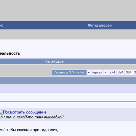
уб
Фотогалерея
реальность
Календарь
Страница 374 из 496
«
Первая
<
274
324
364
3
или вы. с какой-то там выкладкой.
ивёл. Вы сказали про гидролиз,