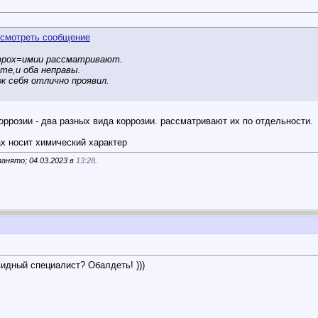
трох=имии рассматривают.
те,и оба неправы.
ок себя отлично проявил.
оррозии - два разных вида коррозии. рассматривают их по отдельности.
ах носит химический характер
анято; 04.03.2023 в
13:28
.
видный специалист? Обалдеть! )))