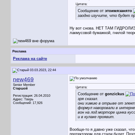
Цитата:
Сообщение от
этоимязанято
заодно изучите, что будет п
Ну вот снова. НЕТ ТАМ ГИДРОЛИЗА.
лакмусовой бумажкой, гнилой теор
Реклама
Реклама на сайте
03.03.2023, 22:44
new469
Senior Member
Цитата:
Старшой
Сообщение от
gonzickus
Регистрация: 26.04.2010
зря сказал.
Адрес: Тверь
Сообщений: 17,926
они химию в отрыве от элек
формул наворовали в интерне
вон на лод.морторе цинка кус
и в кулаке проявит.
Вообще-то я давно уже сказал, что
протектором для стали будет. Поэ