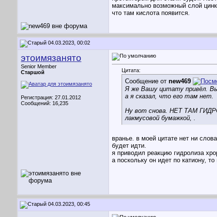
максимально возможный слой цинка
что там кислота появится.
04.03.2023, 00:02
этоимязанято
Senior Member
Цитата:
Старшой
Сообщение от
new469
Я же Вашу цитату привёл. Вы 
а я сказал, что его там нет.
Регистрация: 27.01.2012
Сообщений: 16,235
Ну вот снова. НЕТ ТАМ ГИДР
лакмусовой бумажкой, .
вранье. в моей цитате нет ни слов
будет идти.
я приводил реакцию гидролиза хрор
а поскольку он идет по катиону, т
04.03.2023, 00:45