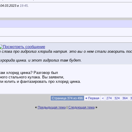
04.03.2023 в
19:45
.
 слова про гидролиз хлорида натрия. это вы о нем стали говорить посл
 хрорида цинка. и этот гидролиз там будет.
там хлорид цинка? Разговор был
ного стального кулака. Вы заявили,
ли юлить и фантазировать про хлорид цинка.
Страница 374 из 496
«
Первая
<
274
324
364
3
«
Предыдущая тема
|
Следующая тема
»