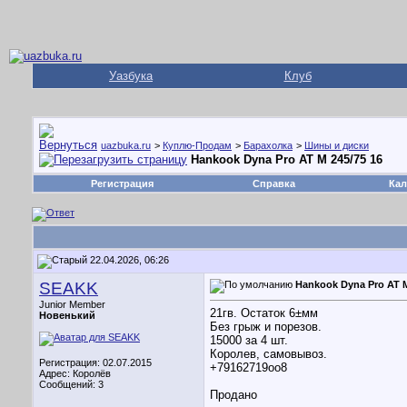
Уазбука
Клуб
uazbuka.ru
>
Куплю-Продам
>
Барахолка
>
Шины и диски
Hankook Dyna Pro AT M 245/75 16
Регистрация
Справка
Кал
22.04.2026, 06:26
SEAKK
Hankook Dyna Pro AT M
Junior Member
21гв. Остаток 6±мм
Новенький
Без грыж и порезов.
15000 за 4 шт.
Королев, самовывоз.
Регистрация: 02.07.2015
+79162719оо8
Адрес: Королёв
Сообщений: 3
Продано