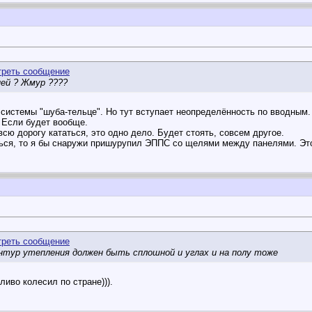
ней ? Жмур ????
у системы "шуба-тельце". Но тут вступает неопределённость по вводным
. Если будет вообще.
всю дорогу кататься, это одно дело. Будет стоять, совсем другое.
ься, то я бы снаружи пришурупил ЭППС со щелями между панелями. Это
онтур утепления должен быть сплошной и углах и на полу тоже
ливо колесил по стране))).