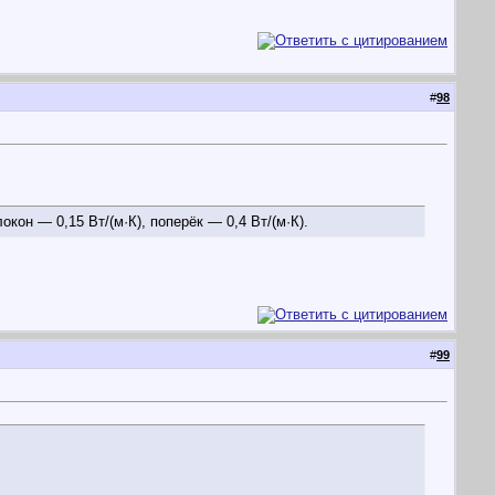
#
98
он — 0,15 Вт/(м·К), поперёк — 0,4 Вт/(м·К).
#
99