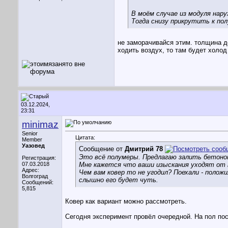
В моём случае из модуля нару
Тогда снизу прикрутить к пол
не заморачивайся этим. толщина до
ходить воздух, то там будет холод
03.12.2024,
23:31
minimaz
Senior
Цитата:
Member
Уазовед
Сообщение от
Дмитрий 78
Это всё полумеры. Предлагаю залить бетоно
Регистрация:
07.03.2018
Мне кажется что ваши изыскания уходят от
Адрес:
Чем вам ковер то не угодил? Поехали - полож
Волгоград
слышно его будет чуть.
Сообщений:
5,815
Ковер как вариант можно рассмотреть.
Сегодня эксперимент провёл очередной. На пол пос