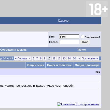
Каталог
Имя
Запомнить?
Пароль
Сообщения за день
Поиск
а 10 из 49
«
Первая
<
6
7
8
9
10
11
12
13
14
20
>
Последняя
»
Опции темы
Поиск в этой теме
Опции просмотра
#
91
ль холод пропускает, и даже лучше чем поперёк.