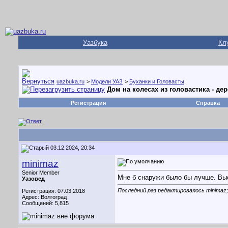
Уазбука
Кл
uazbuka.ru
>
Модели УАЗ
>
Буханки и Головасты
Дом на колесах из головастика - д
Регистрация
Справка
03.12.2024, 20:34
minimaz
Senior Member
Мне б снаружи было бы лучше. Выс
Уазовед
Последний раз редактировалось minimaz;
Регистрация: 07.03.2018
Адрес: Волгоград
Сообщений: 5,815