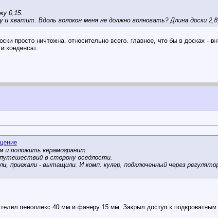
жу 0,15.
у и хватит. Вдоль волокон меня не должно волновать? Длина доски 2,
ски просто ничтожна. относительно всего. главное, что бы в досках - вн
 и конденсат.
м и положить керамогранит.
 путешествий в сторону оседлости.
или, приехали - вытащили. И комп. кулер, подключенный через регулят
телил пеноплекс 40 мм и фанеру 15 мм. Закрыл доступ к подкроватным п