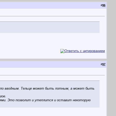
#
96
#
97
 по вводным. Тельце может быть потным, а может быть
гое.
лями. Это позволит и утеплится и оставит некоторую