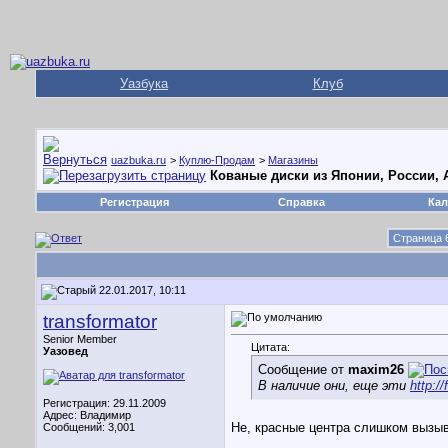
Уазбука
Клуб
uazbuka.ru
>
Куплю-Продам
>
Магазины
Кованые диски из Японии, России,
Регистрация
Справка
Кал
Страница 6
22.01.2017, 10:11
transformator
Senior Member
Цитата:
Уазовед
Сообщение от
maxim26
В наличие они, еще эти
http:/
Регистрация: 29.11.2009
Адрес: Владимир
Не, красные центра слишком вызы
Сообщений: 3,001