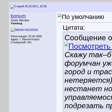
26.10.2011, 20:38
bonum
Senior Member
Уазовод
Цитата:
Сообщение 
Регистрация: 23.06.2009
Адрес: г. Магнитогорск
Сообщений: 441
Скажу так–б
форумчан уж
город и тра
нетеряется)
нестанет но
управляемос
подрезать п