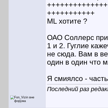
++++++++++++++
+++++++++++
ML хотите ?
ОАО Соллерс прик
1 и 2. Гуглие каж
не сюда. Вам в в
один в один что 
Я смиялсо - часть 
Последний раз редак