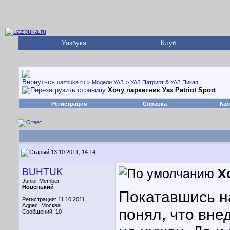
Уазбука
Клуб
uazbuka.ru
>
Модели УАЗ
>
УАЗ Патриот & УАЗ Пикап
Хочу паркетник Уаз Patriot Sport
Регистрация
Справка
Кал
13.10.2011, 14:14
BUHTUK
Х
Junior Member
Новенький
Покатавшись н
Регистрация: 11.10.2011
Адрес: Москва
понял, что вне
Сообщений: 10