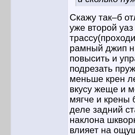
Скажу так–б о
уже второй уаз
трассу(проходи
рамный джип н
повысить и упр
подрезать пруж
меньше крен л
вкусу жеще и м
мягче и крены
деле задний ста
наклона шквор
влияет на ощущ