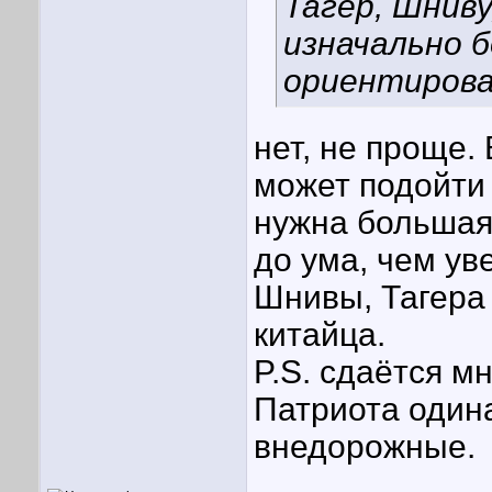
Тагер, Шниву
изначально 
ориентиров
нет, не проще.
может подойти
нужна большая
до ума, чем ув
Шнивы, Тагера 
китайца.
P.S. сдаётся м
Патриота одина
внедорожные.