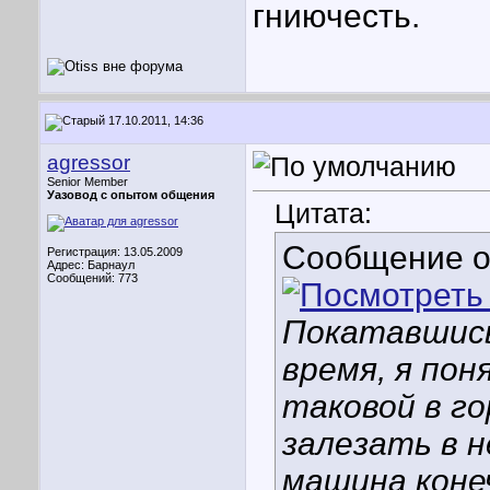
гниючесть.
17.10.2011, 14:36
agressor
Senior Member
Уазовод с опытом общения
Цитата:
Сообщение 
Регистрация: 13.05.2009
Адрес: Барнаул
Сообщений: 773
Покатавшись
время, я пон
таковой в го
залезать в н
машина коне