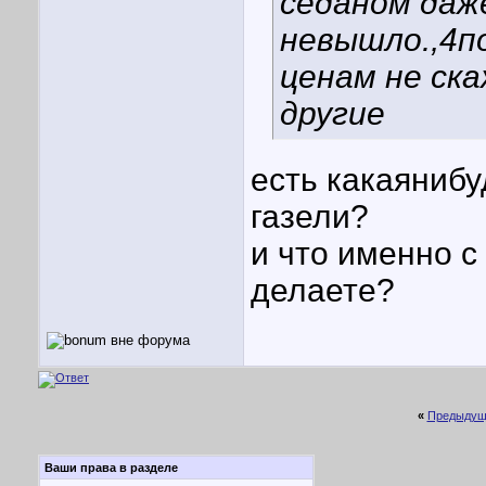
сёданом даж
невышло.,4по
ценам не ска
другие
есть какаянибу
газели?
и что именно с
делаете?
«
Предыдущ
Ваши права в разделе