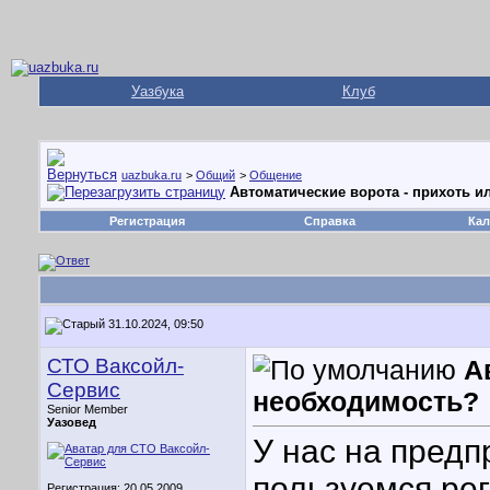
Уазбука
Клуб
uazbuka.ru
>
Общий
>
Общение
Автоматические ворота - прихоть 
Регистрация
Справка
Кал
31.10.2024, 09:50
СТО Ваксойл-
А
Сервис
необходимость?
Senior Member
Уазовед
У нас на предп
пользуемся рег
Регистрация: 20.05.2009