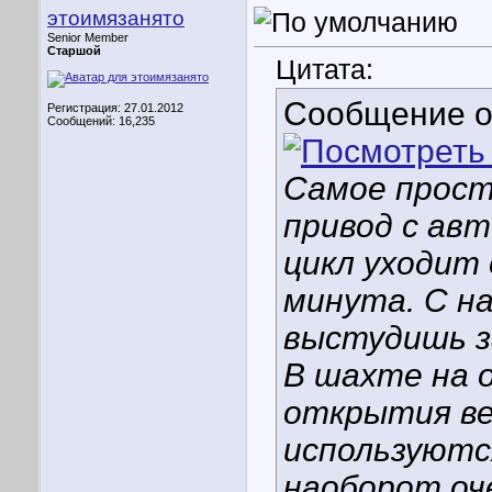
этоимязанято
Senior Member
Старшой
Цитата:
Сообщение 
Регистрация: 27.01.2012
Сообщений: 16,235
Самое прост
привод с авт
цикл уходит 
минута. С н
выстудишь з
В шахте на 
открытия в
используютс
наоборот оч