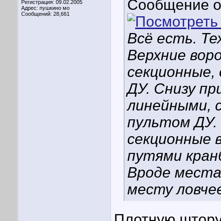
Сообщение 
Регистрация: 09.02.2005
Адрес: пушкино мо
Сообщений: 28,661
Всё есть. Те
Верхние вор
секционные,
ДУ. Снизу п
линейными, с
пультом ДУ.
секционные 
путями кран
Вроде места
месту ловчее
Плотную штору 