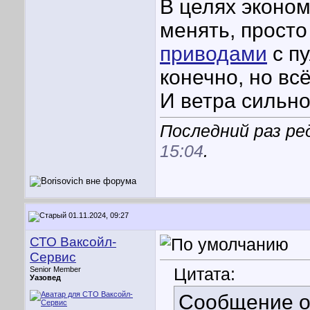
В целях эконом
менять, просто
приводами
с п
конечно, но вс
И ветра сильно
Последний раз ред
15:04
.
01.11.2024, 09:27
СТО Ваксойл-
Сервис
Цитата:
Senior Member
Уазовед
Сообщение 