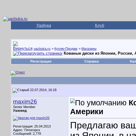
Уазбука
Клуб
uazbuka.ru
>
Куплю-Продам
>
Магазины
Кованые диски из Японии, России,
Регистрация
Справка
Кал
22.07.2014, 16:18
maxim26
К
Senior Member
Америки
Уазовед
Предлагаю ваш
Регистрация: 25.04.2013
Адрес: Пятигорск
из Японии, в н
Сообщений: 2,778