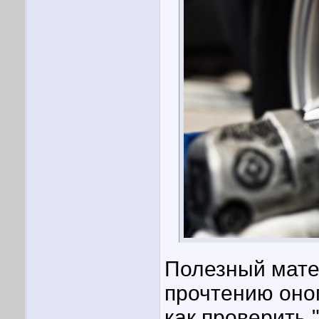
Полезный мате
прочтению оног
как проверить 