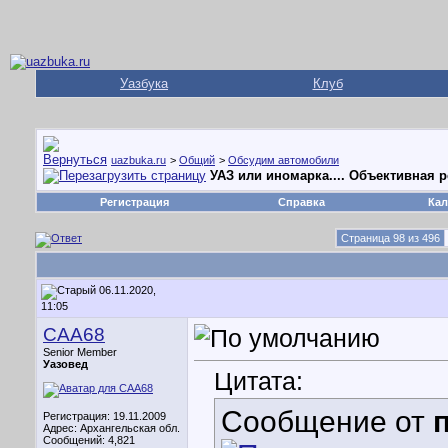
Уазбука
Клуб
uazbuka.ru
>
Общий
>
Обсудим автомобили
УАЗ или иномарка.... Объективная 
Регистрация
Справка
Кал
Страница 98 из 496
06.11.2020,
11:05
CAA68
Senior Member
Уазовед
Цитата:
Сообщение от
Регистрация: 19.11.2009
Адрес: Архангельская обл.
Сообщений: 4,821