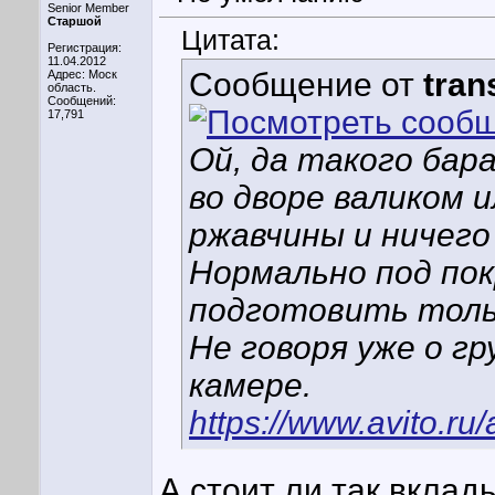
Senior Member
Старшой
Цитата:
Регистрация:
11.04.2012
Сообщение от
tran
Адрес: Моск
область.
Сообщений:
17,791
Ой, да такого бар
во дворе валиком и
ржавчины и ничего 
Нормально под пок
подготовить тольк
Не говоря уже о гр
камере.
https://www.avito.r
А стоит ли так вклад