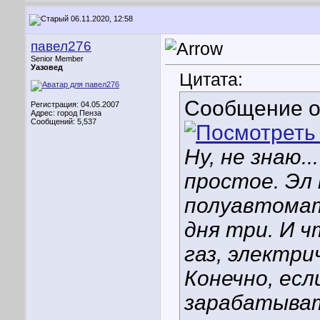
06.11.2020, 12:58
павел276
Senior Member
Уазовед
Цитата:
Сообщение 
Регистрация: 04.05.2007
Адрес: город Пенза
Сообщений: 5,537
Ну, не знаю..
простое. Эл
полуавтомато
дня три. И ч
газ, электри
Конечно, ес
зарабатыват