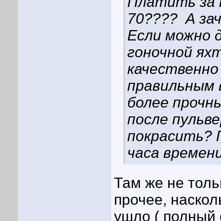
Платить за 
70????
А за
Если можно д
гоночной ях
качественно
правильным 
более прочн
после пульве
покрасить? П
часа времен
Там же не толь
прочее, наскол
ушло ( полный 