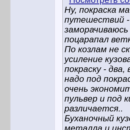
Ну, покраска м
путешествий -
заморачиваюсь 
поцарапал ветк
По козлам не с
усиление кузов
покраску - два,
надо под покра
очень экономит
пульвер и под 
различается..
Буханочный куз
металла и инс