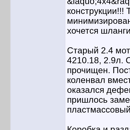
&laquo;4х4&raq
конструкции!!!
минимизирован
хочется шланг
Старый 2.4 мот
4210.18, 2.9л.
прочищен. Пос
коленвал вмес
оказался дефе
пришлось заме
пластмассовый
Коробка и раз