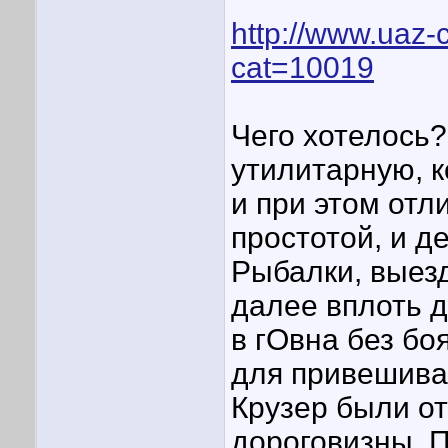
http://www.uaz-c
cat=10019
Чего хотелось?
утилитарную, к
и при этом от
простотой, и д
Рыбалки, выезд
далее вплоть д
в гОвна без бо
для привешиван
Крузер были о
дороговизны. 