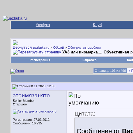
Уазбука
Клуб
uazbuka.ru
>
Общий
>
Обсудим автомобили
УАЗ или иномарка.... Объективная 
Регистрация
Справка
Кал
Страница 101 из 496
«
П
08.11.2020, 12:53
этоимязанято
Senior Member
Старшой
Цитата:
Регистрация: 27.01.2012
Сообщений: 16,235
Сообщение от
Ba