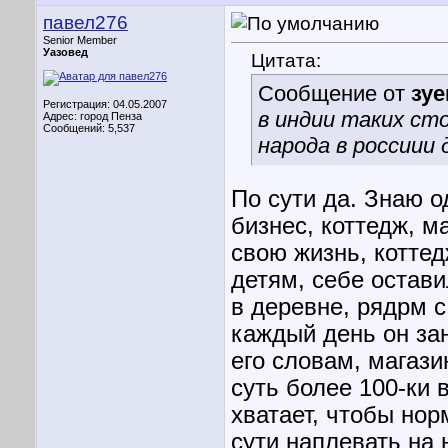
павел276
Senior Member
Уазовед
Цитата:
Сообщение от
зуе
Регистрация: 04.05.2007
в индии таких сто
Адрес: город Пенза
Сообщений: 5,537
народа в россиии
По сути да. Знаю 
бизнес, коттедж, м
свою жизнь, котте
детям, себе остави
в деревне, рядрм с
каждый день он за
его словам, магаз
суть более 100-ки 
хватает, чтобы нор
сути наплевать на 