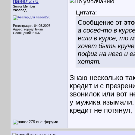
павел276
Senior Member
Уазовед
Цитата:
Сообщение от
эт
Регистрация: 04.05.2007
а сосед-то в курс
Адрес: город Пенза
Сообщений: 5,537
если в курсе, то
хочет быть круче
пофиг на него и е
хотят.
Знаю несколько та
кредит и с презрен
звонилок или вот н
у мужика изымали..
кредит не потянул,