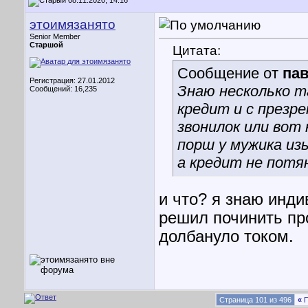
08.11.2020, 14:16
этоимязанято
Senior Member
Старшой
Цитата:
Сообщение от
па
Регистрация: 27.01.2012
Знаю несколько т
Сообщений: 16,235
кредит и с презр
звонилок или вот 
порш у мужика изы
а кредит не потян
и что? я знаю инди
решил починить пр
долбануло током.
Страница 101 из 496
«
П