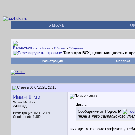
Уазбука
Кл
uazbuka.ru
>
Общий
>
Общение
Тема про ВСХ, цепи, мощность и п
Регистрация
Справка
06.07.2025, 22:11
Иван Шмит
Senior Member
Цитата:
Уазовед
Сообщение от
Родос М
Регистрация: 02.11.2009
ткни в него зауральского уме
Сообщений: 4,382
выходит что своих графиков у тебя