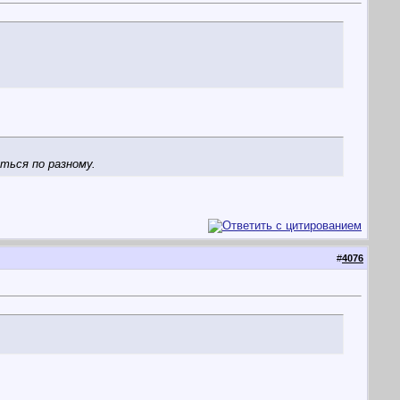
ться по разному.
#
4076