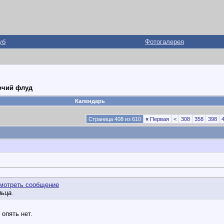
уб
Фотогалерея
рочий флуд
Календарь
Страница 408 из 610
«
Первая
<
308
358
398
льца.
 опять нет.