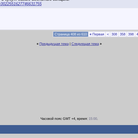
w/10022551627746631755
Страница 408 из 610
«
Первая
<
308
358
398
«
Предыдущая тема
|
Следующая тема
»
Часовой пояс GMT +4, время:
15:00
.