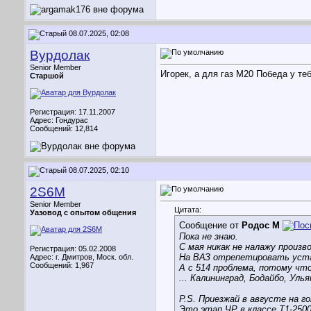
08.07.2025, 02:08
Вурдолак
Senior Member
Игорек, а для газ М20 Победа у те
Старшой
Регистрация: 17.11.2007
Адрес: Гондурас
Сообщений: 12,814
08.07.2025, 02:10
2S6M
Senior Member
Цитата:
Уазовод с опытом общения
Сообщение от
Родос М
Пока не знаю.
С мая никак не налажу произв
Регистрация: 05.02.2008
На ВАЗ отрепетировать устан
Адрес: г. Дмитров, Моск. обл.
Сообщений: 1,967
А с 514 проблема, потому что 
... Калининград, Бодайбо, Ул
P.S. Приезжай в августе на г
Это этап ЧР в классе Т1-250