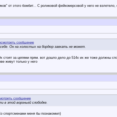
ов" от этого бомбит... С роликовой фейкомерсовой у него не взлетело, 
 себе. Он на холостых на бордюр заехать не может.
х стоят за цепями прям. вот дошло дело до 514х их же тоже должны спо
ове живут только у него
и в этой вороньей слободке.
Со спортсменами меня бы познакомил)