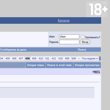
Каталог
Имя
Запомнить?
Пароль
Сообщения за день
Поиск
404
405
406
407
408
409
410
411
412
418
458
508
>
Последняя
»
Опции темы
Поиск в этой теме
Опции просмотра
#
4071