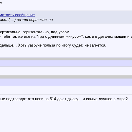
м:
т (....) почти вертикально.
ертикально, горизонтально, под углом...
 тебя так же всё на "три с длинным минусом", как и в деталях машин и в
альше... Хоть уазбуке польза по итогу будет, не загнётся.
ые подтвердят что цепи на 514 дают джазу... и самые лучшее в мире?