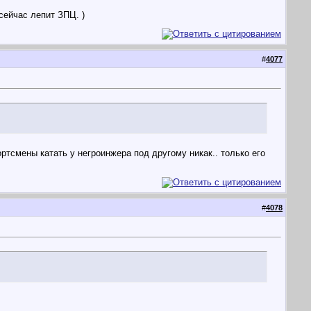
сейчас лепит ЗПЦ. )
#
4077
ртсмены катать у негроинжера под другому никак.. только его
#
4078