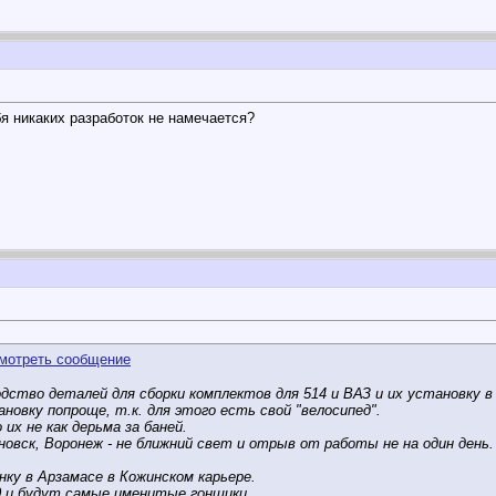
бя никаких разработок не намечается?
одство деталей для сборки комплектов для 514 и ВАЗ и их установку в
овку попроще, т.к. для этого есть свой "велосипед".
их не как дерьма за баней.
ьяновск, Воронеж - не ближний свет и отрыв от работы не на один день
онку в Арзамасе в Кожинском карьере.
0 и будут самые именитые гонщики.