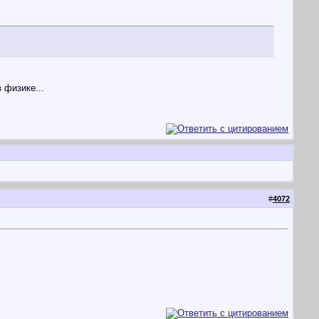
 физике...
#
4072