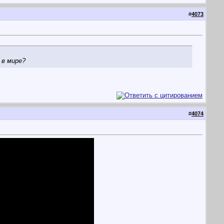
#
4073
 в мире?
#
4074