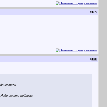
#
4079
#
4080
 двигатели.
. Надо искать поближе.