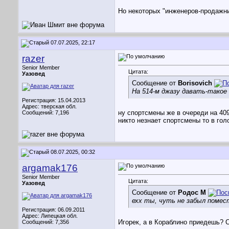
Но некоторых "инженеров-продажник
07.07.2025, 22:17
razer
Senior Member
Цитата:
Уазовед
Сообщение от
Borisovich
На 514-м джазу давать-такое
Регистрация: 15.04.2013
Адрес: тверская обл.
ну спортсмены же в очереди на 409
Сообщений: 7,196
никто незнает спортсмены то в гол
08.07.2025, 00:32
argamak176
Senior Member
Цитата:
Уазовед
Сообщение от
Родос М
ехх ты, чуть не забыл помест
Регистрация: 06.09.2011
Адрес: Липецкая обл.
Игорек, а в Кораблино приедешь? 
Сообщений: 7,356