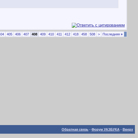
404
405
406
407
408
409
410
411
412
418
458
508
>
Последняя
»
Обратная связь
-
Форум УАЗБУКА
-
Вверх