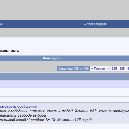
уб
Фотогалерея
реальность
Календарь
Страница 435 из 496
«
Первая
<
335
385
4
ной свободных, сильных, смелых людей. Хочешь УАЗ, хочешь иномарка
ствовать свободе выбора.
 такой герой Чертёнок № 13. Может и 176 герой.