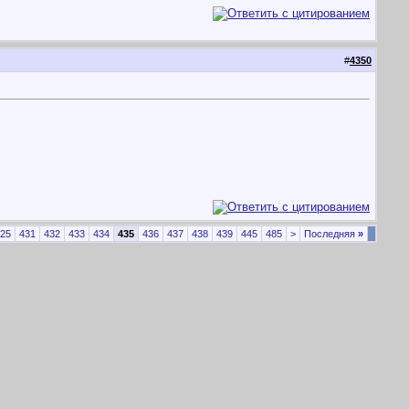
#
4350
25
431
432
433
434
435
436
437
438
439
445
485
>
Последняя
»