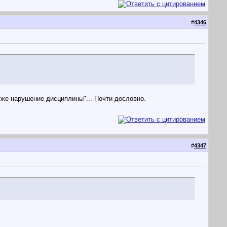
#
4346
уже нарушение дисциплины"... Почти дословно.
#
4347