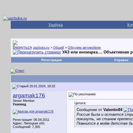
Уазбука
Кл
uazbuka.ru
>
Общий
>
Обсудим автомобили
УАЗ или иномарка.... Объективная 
Регистрация
Справка
20.01.2024, 18:32
argamak176
Senior Member
Цитата:
Уазовед
Сообщение от
Valentin84
Россия была и остается стра
покинуть, не станем препят
Регистрация: 06.09.2011
Помнится в моём детстве был
Адрес: Липецкая обл.
Сообщений: 7,355