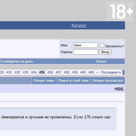
Каталог
Имя
Запомнить?
Пароль
Сообщения за день
Поиск
25
431
432
433
434
435
436
437
438
439
445
485
>
Последняя
»
Опции темы
Поиск в этой теме
Опции просмотра
#
4341
 демократия в лучшем ее проявлении. Если 176 хочет нас