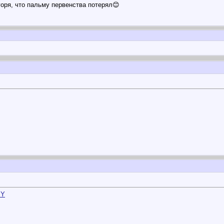
горя, что пальму первенства потерял😊
zY