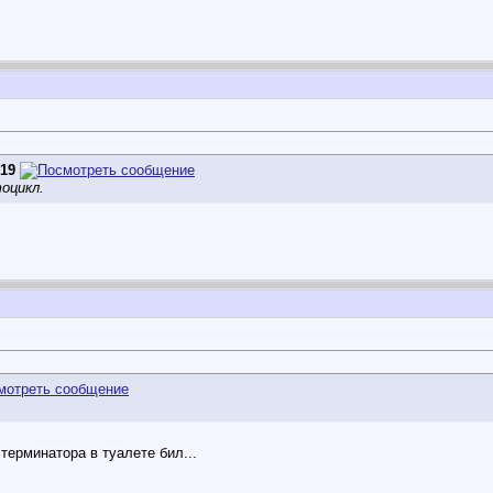
519
оцикл.
 терминатора в туалете бил...