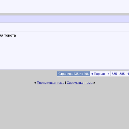
яя тойота
Страница 435 из 496
«
Первая
<
335
385
4
«
Предыдущая тема
|
Следующая тема
»