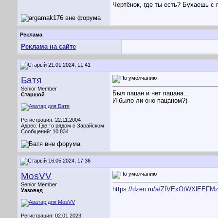
Чертёнок, где ты есть? Бухаешь с 
Реклама
Реклама на сайте
21.01.2024, 11:41
Батя
Senior Member
Был пацан и нет пацана...
Старшой
И было ли оно пацаном?)
Регистрация: 22.11.2004
Адрес: Где то рядом с Зарайском.
Сообщений: 10,834
16.05.2024, 17:36
MosVV
Senior Member
https://dzen.ru/a/ZfVExOtWXlEEFM
Уазовед
Регистрация: 02.01.2023