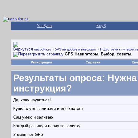
Уазбука
Клуб
uazbuka.ru
>
УАЗ на дороге и вне дорог
>
Подготовка к путешест
GPS Навигаторы. Выбор, советы.
Регистрация
Справка
Кал
Результаты опроса
: Нужна
инструкция?
Да, хочу научиться!
Купил с уже залитыми и мне хватает
Сам умею и заливаю
Каждый раз иду и плачу за заливку
У меня нет GPS