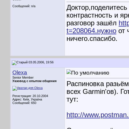
Доктор,поделитесь
Сообщений: n/a
контрастность и яр
разговор зашёл
htt
t=208064.нужно
от 
ничего.спасибо.
03.05.2006, 19:56
Olexa
Senior Member
Уазовод с опытом общения
Распиновка разьёма
всех Garmin'ов). Г
Регистрация: 20.10.2004
тут:
Адрес: Київ, Україна
Сообщений: 650
http://www.postman.