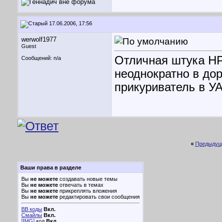
17.06.2006, 17:56
werwolf1977
Guest
Отличная штука НР
Сообщений: n/a
неоднократно в дор
прикуриватель в У
«
Предыдущ
Ваши права в разделе
Вы
не можете
создавать новые темы
Вы
не можете
отвечать в темах
Вы
не можете
прикреплять вложения
Вы
не можете
редактировать свои сообщения
BB коды
Вкл.
Смайлы
Вкл.
[IMG]
код
Вкл.