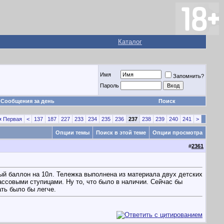
Каталог
Имя
Запомнить?
Пароль
Сообщения за день
Поиск
«
Первая
<
137
187
227
233
234
235
236
237
238
239
240
241
>
Опции темы
Поиск в этой теме
Опции просмотра
#
2361
ый баллон на 10л. Тележка выполнена из материала двух детских
ассовыми ступицами. Ну то, что было в наличии. Сейчас бы
ать было бы легче.