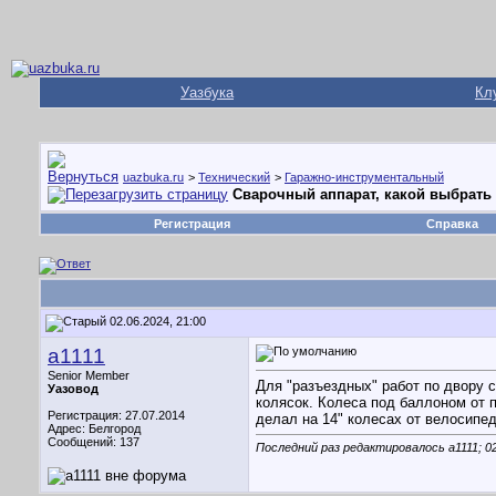
Уазбука
Кл
uazbuka.ru
>
Технический
>
Гаражно-инструментальный
Сварочный аппарат, какой выбрать 
Регистрация
Справка
02.06.2024, 21:00
a1111
Senior Member
Для "разъездных" работ по двору 
Уазовод
колясок. Колеса под баллоном от 
Регистрация: 27.07.2014
делал на 14" колесах от велосипед
Адрес: Белгород
Сообщений: 137
Последний раз редактировалось a1111; 0