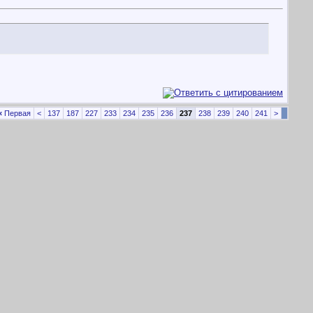
«
Первая
<
137
187
227
233
234
235
236
237
238
239
240
241
>