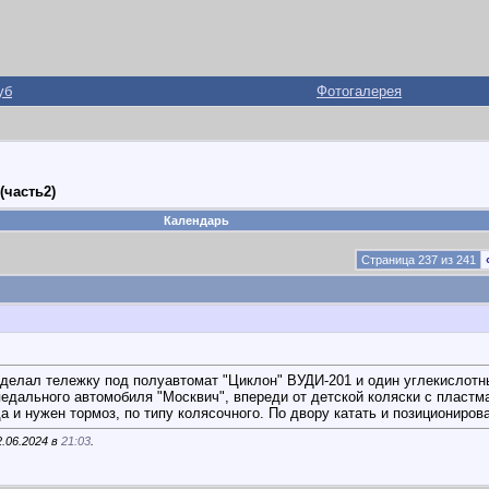
уб
Фотогалерея
(часть2)
Календарь
Страница 237 из 241
сделал тележку под полуавтомат "Циклон" ВУДИ-201 и один углекислотн
педального автомобиля "Москвич", впереди от детской коляски с пластм
а и нужен тормоз, по типу колясочного. По двору катать и позициониров
2.06.2024 в
21:03
.