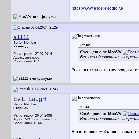
https://www.andelielectric.ru/
02.06.2024, 21:29
a1111
Senior Member
Цитата:
Уазовод
Сообщение от
MosVV
Регистрация: 27.07.2014
Все они одинаковые , покраше
Адрес: Белгород
Сообщений: 137
Знаю вентили есть кислородные и 
03.06.2024, 11:43
EviL_LaugH
Senior Member
Цитата:
Старшой
Сообщение от
MosVV
Регистрация: 20.04.2008
Все они одинаковые , покраше
Адрес: МО, Раменский р-н
Сообщений: 12,557
В ацетиленовом баллоне засыпка. 