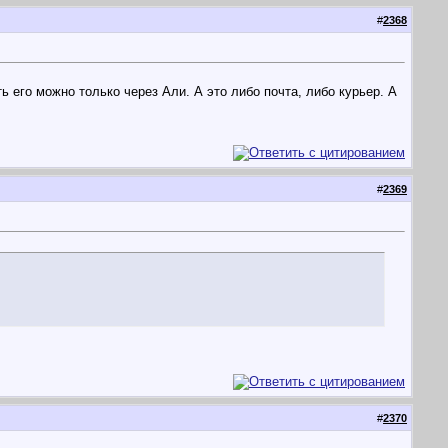
#
2368
 его можно только через Али. А это либо почта, либо курьер. А
#
2369
#
2370