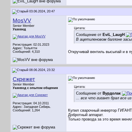
03.06.2024, 20:47
MosVV
Senior Member
Цитата:
Уазовед
Сообщение от
EviL_LaugH
В ацетиленовом баллоне засып
Регистрация: 02.01.2023
Адрес: Тольятти
Откручивай вентиль высыпай и в пу
Сообщений: 4,310
08.06.2024, 23:32
Скрежет
Senior Member
Цитата:
Уазовод с опытом общения
Сообщение от
Вурдолак
... все что гигант брал все из
Регистрация: 04.10.2011
Адрес: Западная Сибирь.
Купил сварочный инвертор ГИГАНТ-
Сообщений: 1,264
Добротный аппарат.
Только провода за это время менял