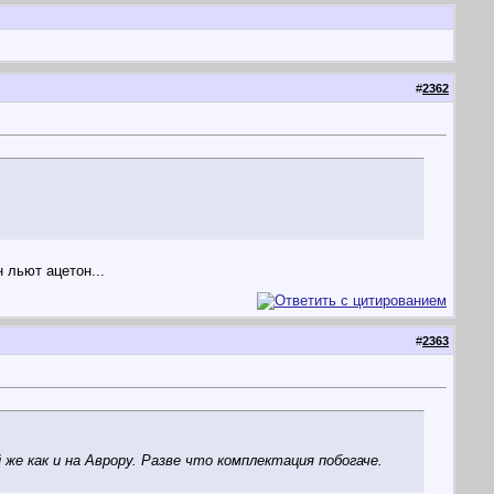
#
2362
 льют ацетон...
#
2363
 же как и на Аврору. Разве что комплектация побогаче.