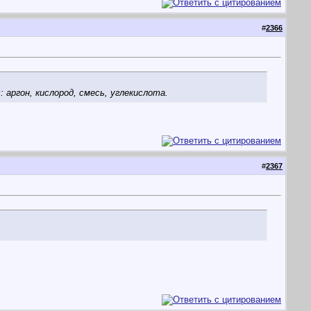
#
2366
 аргон, кислород, смесь, углекислота.
#
2367