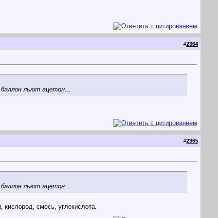
#
2364
 баллон льют ацетон...
#
2365
 баллон льют ацетон...
, кислород, смесь, углекислота.