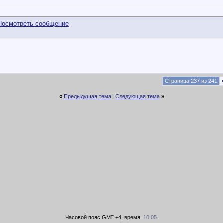
Страница 237 из 241
«
Предыдущая тема
|
Следующая тема
»
Часовой пояс GMT +4, время:
10:05
.