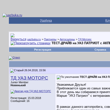
Уазбука
Кл
uazbuka.ru
>
Партнеры
>
Автосалоны
>
ТД Моторс
ТЕСТ-ДРАЙВ на УАЗ ПАТРИОТ с АКП
Регистрация
Справка
26.04.2018, 15:56
ТД УАЗ МОТОРС
ТЕСТ-ДРАЙВ на УАЗ 
Junior Member
Уважаемые Друзья!
Новенький
Приближается один из самых важн
В этот день мы собираемся принят
Марше "УАЗ Патриот" с ветеранам
Регистрация: 15.03.2018
Сообщений: 16
В рамках данного автопробега, со