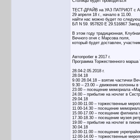
Столицы будет проводиться
ТЕСТ-ДРАЙВ на УАЗ ПАТРИОТ с 
29 апреля 18 г., начало в 11.00.
найти нас можно будет по следую
БЛ N 59. 957820 Е 29.516867 Заезд
В этом году традиционная, Клубн
Вечного огня с Марсова поля,
который будет доставлен, участ
Автопробег в 2017 г.
Программа Торжественного марш
28.04-2.05.2018 г.
28.04.18
9.00 28.04.18 – взятие частички В
9.30 – 23.00 – движение колонны в
23.00 – посещение мемориала «Ма
24.00 – прибытие на ночлег в Сест
29.04.18
10.00-11.00 – торжественные меро
11.00-14.30 – посещение мемориал
15.00-17.00 – посещение филиала 
17.30-18.30 – посещение музея ре
19.00 – прибытие на ночлег в пион
30.04.18
10.00-11.00 – посещение укрепрай
12.00-14.00 – торжественные меро