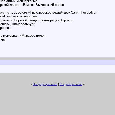
онов линии Маннергейма
ерский лагерь «Волна» Выборгский район
приятия мемориал «Пискаревское кладбище» Санкт-Петербург
ла «Пулковские высоты»
норамы «Прорыв блокады Ленинграда» Кировск
решек», Шлиссельбург
трорецк
ня, мемориал «Марсово поле»
скву
«
Предыдущая тема
|
Следующая тема
»