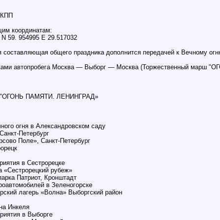
АКПП
щим координатам:
 N 59. 954995 Е 29.517032
ая составляющая общего праздника дополнится передачей к Вечному ог
никами автопробега Москва — Выборг — Москва (Торжественный марш 
а "ОГОНЬ ПАМЯТИ. ЛЕНИНГРАД»
ечного огня в Александровском саду
 Санкт-Петербург
рсово Поле», Санкт-Петербург
рорецк
приятия в Сестрорецке
а «Сестрорецкий рубеж»
парка Патриот, Кронштадт
троавтомобилей в Зеленогорске
ерский лагерь «Волна» Выборгский район
она Инкеля
приятия в Выборге