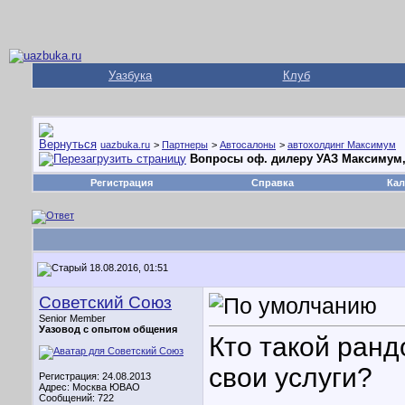
Уазбука
Клуб
uazbuka.ru
>
Партнеры
>
Автосалоны
>
автохолдинг Максимум
Вопросы оф. дилеру УАЗ Максимум,
Регистрация
Справка
Кал
18.08.2016, 01:51
Советский Союз
Senior Member
Уазовод с опытом общения
Кто такой ранд
свои услуги?
Регистрация: 24.08.2013
Адрес: Москва ЮВАО
Сообщений: 722