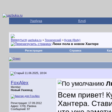
Уазбука
Клуб
uazbuka.ru
>
Технический
>
Кузов (Body)
Люки пола в новом Хантере
Регистрация
Справка
Кал
11.06.2025, 18:04
FoxAlex
Л
Member
Новый Уазовод
Всем привет! К
Хантера. Стави
Регистрация: 17.09.2012
Адрес: СПб, Ржевка
Сообщений: 87
что уже замети