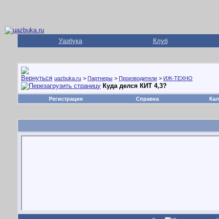
Уазбука
Клуб
uazbuka.ru
>
Партнеры
>
Производители
>
ИЖ-ТЕХНО
Куда делся КИТ 4,3?
Регистрация
Справка
Кал