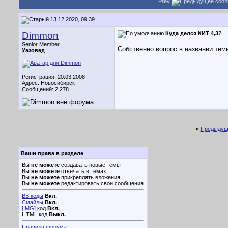
Prev
13.12.2020, 09:39
Dimmon
Куда делся КИТ 4,3?
Senior Member
Собственно вопрос в названии тем
Уазовед
Регистрация: 20.03.2008
Адрес: Новосибирск
Сообщений: 2,278
«
Предыдущ
Ваши права в разделе
Вы
не можете
создавать новые темы
Вы
не можете
отвечать в темах
Вы
не можете
прикреплять вложения
Вы
не можете
редактировать свои сообщения
BB коды
Вкл.
Смайлы
Вкл.
[IMG]
код
Вкл.
HTML код
Выкл.
Правила форума