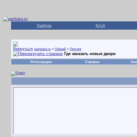
Уазбука
Клуб
uazbuka.ru
>
Общий
>
Прочее
Где заказать новые двери
Регистрация
Справка
Кал