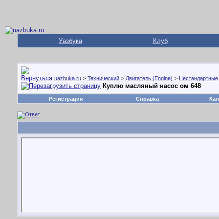
Уазбука
Клуб
uazbuka.ru
>
Технический
>
Двигатель (Engine)
>
Нестандартные
Куплю масляный насос ом 648
Регистрация
Справка
Кал