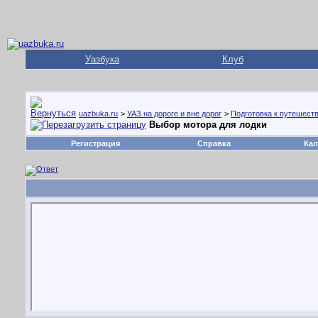
Уазбука
Клуб
uazbuka.ru
>
УАЗ на дороге и вне дорог
>
Подготовка к путешест
Выбор мотора для лодки
Регистрация
Справка
Кал