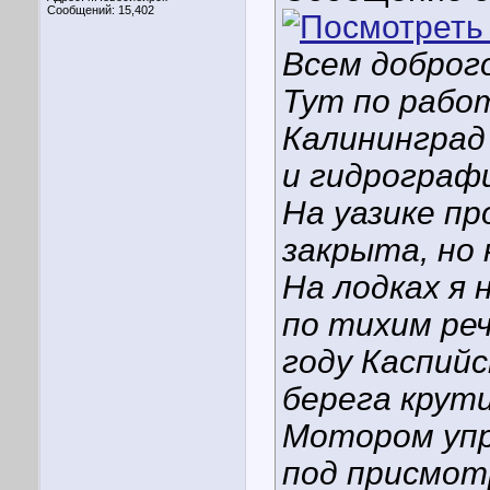
Сообщений: 15,402
Всем доброго
Тут по рабо
Калининград
и гидрограф
На уазике пр
закрыта, но 
На лодках я 
по тихим реч
году Каспийск
берега крути
Мотором упра
под присмот