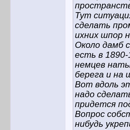
пространств
Тут ситуаци
сделать про
ихних шпор н
Около дамб с
есть в 1890-
немцев натык
берега и на 
Вот вдоль э
надо сделат
придется по
Вопрос собст
нибудь укре