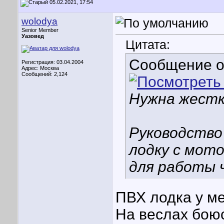
05.02.2021, 17:54
wolodya
Senior Member
Уазовед
Цитата:
Сообщение 
Регистрация: 03.04.2004
Адрес: Москва
Сообщений: 2,124
Нужна жестк
Руководство
лодку с мот
для работы 
ПВХ лодка у мен
На веслах боюс