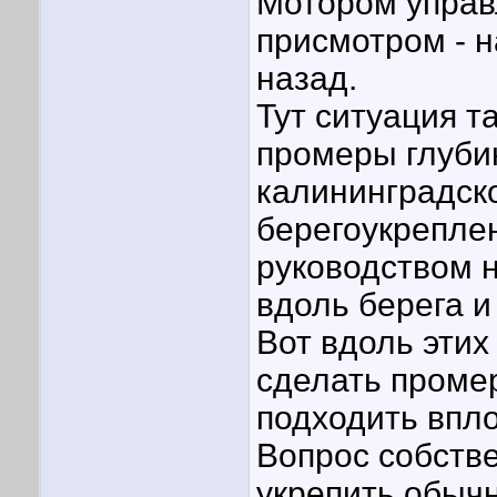
Мотором управл
присмотром - н
назад.
Тут ситуация т
промеры глубин
калининградск
берегоукреплен
руководством н
вдоль берега и
Вот вдоль этих
сделать промер
подходить впло
Вопрос собстве
укрепить обыч