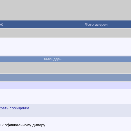
уб
Фотогалерея
Календарь
я к официальному дилеру.