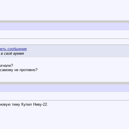
 в своё время
выгнали?
е самому не противно?
новую тему Купил Ниву-22.