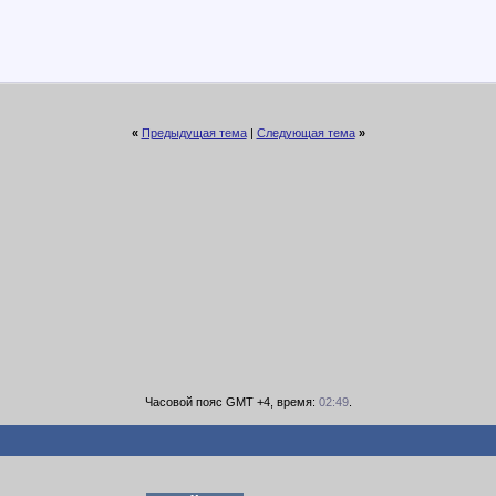
«
Предыдущая тема
|
Следующая тема
»
Часовой пояс GMT +4, время:
02:49
.