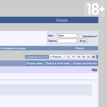
Каталог
Имя
Запомнить?
Пароль
Сообщения за день
Поиск
Страница 51 из 51
«
Первая
<
41
47
48
49
50
51
Опции темы
Поиск в этой теме
Опции просмотра
#
501