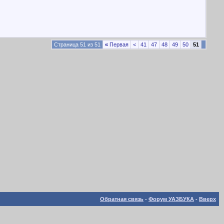
Страница 51 из 51
«
Первая
<
41
47
48
49
50
51
Обратная связь
-
Форум УАЗБУКА
-
Вверх