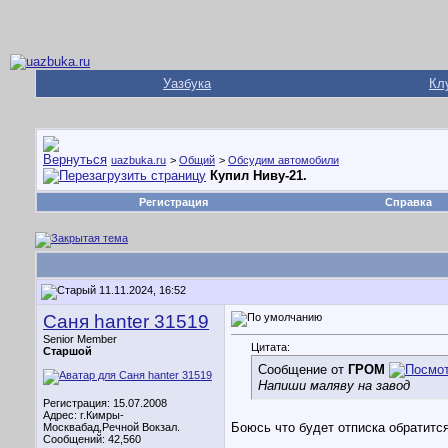
Уазбука
Кл
uazbuka.ru
>
Общий
>
Обсудим автомобили
Купил Ниву-21.
Регистрация
Справка
11.11.2024, 16:52
Саня hanter 31519
Senior Member
Цитата:
Старшой
Сообщение от
ГРОМ
Напиши маляву на завод
Регистрация: 15.07.2008
Адрес: г.Кимры-
Боюсь что будет отписка обратитс
Москвабад,Речной Вокзал.
Сообщений: 42,560