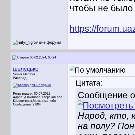
чтобы не было
https://forum.u
06.02.2024, 05:24
шелудько
Senior Member
Уазовед
Цитата:
Сообщение 
Регистрация: 03.07.2012
Адрес: д.Житново,Тверская обл.
Красногорск,Московкая обл.
Сообщений: 9,804
Народ, кто, 
на полу? Пон