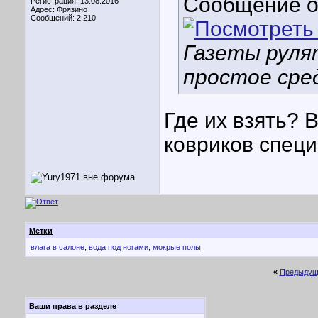
Сообщение 
Регистрация: 13.08.2016
Адрес: Фрязино
Сообщений: 2,210
Газеты руля
простое сре
Где их взять? В
ковриков спец
Метки
влага в салоне
,
вода под ногами
,
мокрые полы
«
Предыдущ
Ваши права в разделе