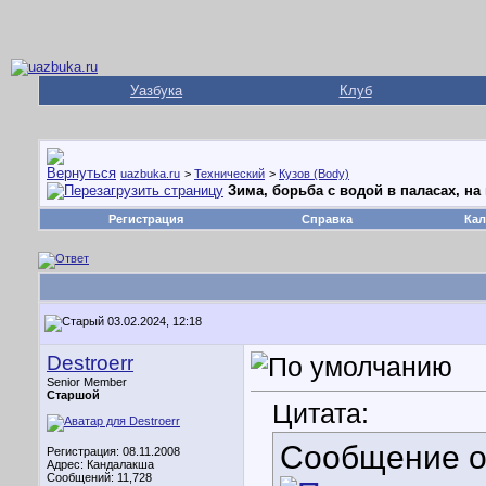
Уазбука
Клуб
uazbuka.ru
>
Технический
>
Кузов (Body)
Зима, борьба с водой в паласах, на 
Регистрация
Справка
Кал
03.02.2024, 12:18
Destroerr
Senior Member
Старшой
Цитата:
Сообщение 
Регистрация: 08.11.2008
Адрес: Кандалакша
Сообщений: 11,728