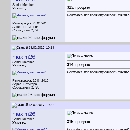
Senior Member
313. продано
Уазовед
Последний раз редактировалось maxim26;
Регистрация: 25.04.2013
Адрес: Пятигорск
Сообщений: 2,778
18.02.2017, 19:18
maxim26
Senior Member
314. продано
Уазовед
Последний раз редактировалось maxim26;
Регистрация: 25.04.2013
Адрес: Пятигорск
Сообщений: 2,778
18.02.2017, 19:27
maxim26
Senior Member
315. продано
Уазовед
Последний раз редактировалось maxim26;