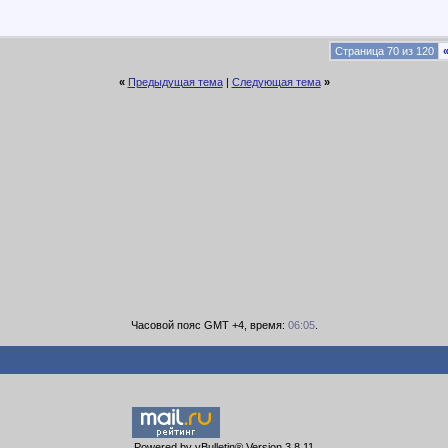
Страница 70 из 120
«
Предыдущая тема
|
Следующая тема
»
Часовой пояс GMT +4, время:
06:05
.
Powered by vBulletin® Version 3.8.11