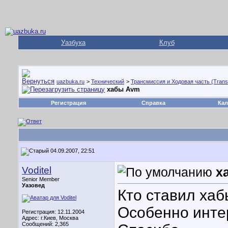
Уазбука
Клуб
uazbuka.ru
>
Технический
>
Трансмиссия и Ходовая часть (Trans
хабы Avm
Регистрация
Справка
Кал
04.09.2007, 22:51
Voditel
х
Senior Member
Уазовед
Кто ставил хаб
Особенно инте
Регистрация: 12.11.2004
Адрес: г.Киев, Москва
Сообщений: 2,365