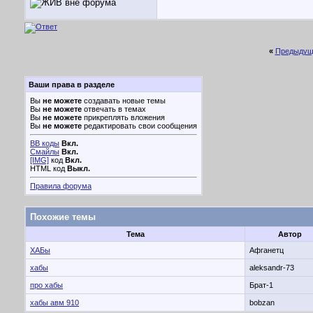
«
Предыдущ
Ваши права в разделе
Вы
не можете
создавать новые темы
Вы
не можете
отвечать в темах
Вы
не можете
прикреплять вложения
Вы
не можете
редактировать свои сообщения
BB коды
Вкл.
Смайлы
Вкл.
[IMG]
код
Вкл.
HTML код
Выкл.
Правила форума
Похожие темы
Тема
Автор
ХАБы
Афганетц
хабы
aleksandr-73
про хабы
Брат-1
хабы авм 910
bobzan