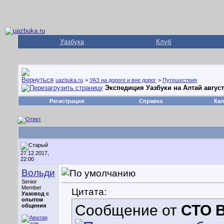
Уазбука
Клуб
uazbuka.ru
>
УАЗ на дороге и вне дорог
>
Путешествия
Экспедиция Уазбуки на Алтай август
Регистрация
Справка
Кал
27.12.2017,
22:00
Вольди
Senior
Member
Цитата:
Уазовод с
опытом
Сообщение от
СТО 
общения