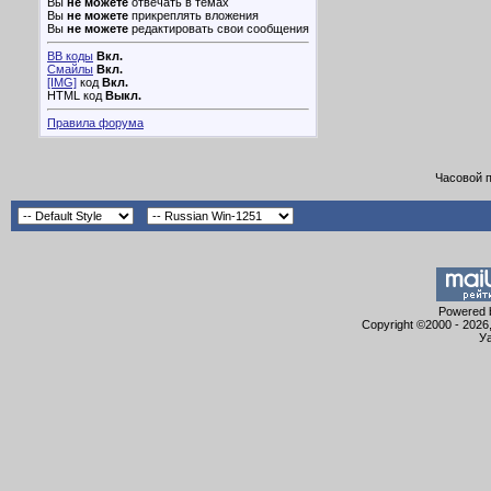
Вы
не можете
отвечать в темах
Вы
не можете
прикреплять вложения
Вы
не можете
редактировать свои сообщения
BB коды
Вкл.
Смайлы
Вкл.
[IMG]
код
Вкл.
HTML код
Выкл.
Правила форума
Часовой 
Powered b
Copyright ©2000 - 2026,
Уа