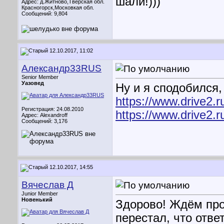
шали!)))
Адрес: д.Житново,Тверская обл.
Красногорск,Московкая обл.
Сообщений: 9,804
12.10.2017, 11:02
Александр33RUS
Senior Member
Уазовед
Ну и я сподобился,
https://www.drive2.
Регистрация: 24.08.2010
https://www.drive2.
Адрес: Alexandroff
Сообщений: 3,176
12.10.2017, 14:55
Вячеслав Д
Junior Member
Новенький
Здорово! Ждём про
перестал, что отве