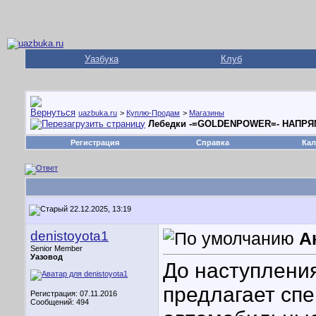
Уазбука
Клуб
uazbuka.ru
>
Куплю-Продам
>
Магазины
Лебедки -=GOLDENPOWER=- НАПР
Регистрация
Справка
Кал
22.12.2025, 13:19
denistoyota1
А
Senior Member
Уазовод
До наступлени
предлагает сп
Регистрация: 07.11.2016
Сообщений: 494