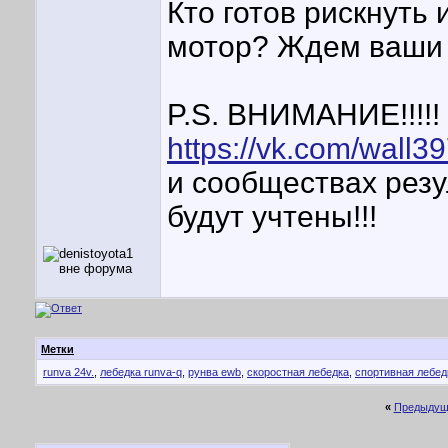
Кто готов рискнуть
мотор? Ждем ваши 
P.S. ВНИМАНИЕ!!!!!
https://vk.com/wall
и сообществах резу
будут учтены!!!
Метки
runva 24v.
,
лебедка runva-q
,
рунва ewb
,
скоростная лебедка
,
спортивная лебед
«
Предыдущ