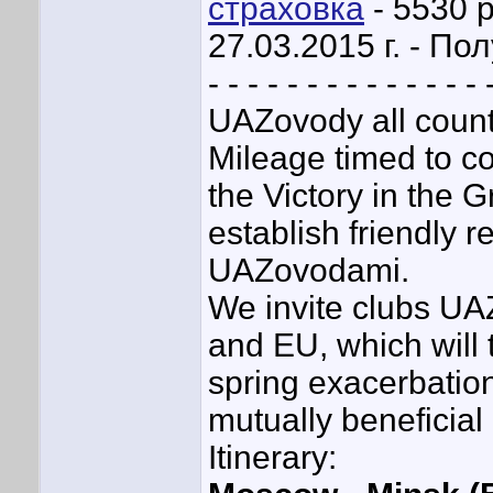
страховка
- 5530 р
27.03.2015 г. - П
- - - - - - - - - - - - - - 
UAZovody all countr
Mileage timed to co
the Victory in the 
establish friendly r
UAZovodami.
We invite clubs UA
and EU, which will t
spring exacerbation
mutually beneficial
Itinerary: