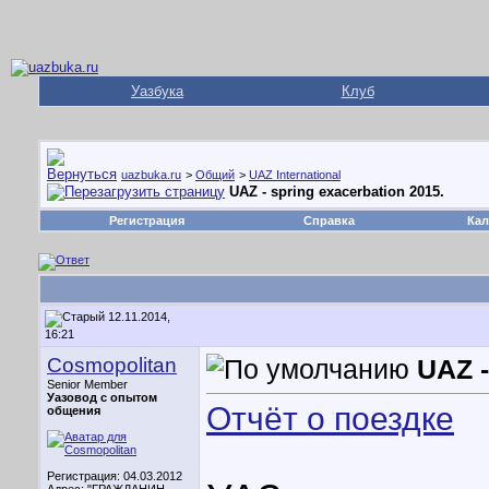
Уазбука
Клуб
uazbuka.ru
>
Общий
>
UAZ International
UAZ - spring exacerbation 2015.
Регистрация
Справка
Кал
12.11.2014,
16:21
Cosmopolitan
UAZ -
Senior Member
Уазовод с опытом
Отчёт о поездке
общения
Регистрация: 04.03.2012