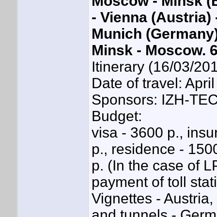
Moscow - Minsk (B
- Vienna (Austria) -
Munich (Germany) 
Minsk - Moscow. 
Itinerary (16/03/20
Date of travel: Apr
Sponsors: IZH-
Budget:
visa - 3600 p., ins
p., residence - 150
p. (In the case of L
payment of toll stat
Vignettes - Austria
and tunnels - Germa