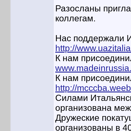
Разосланы пригл
коллегам.
Нас поддержали И
http://www.uazitalia
К нам присоедини
www.madeinrussia
К нам присоедини
http://mcccba.weeb
Силами Итальянск
организована меж
Дружеские покатуш
организованы в 4