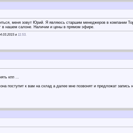
иться, меня зовут Юрий. Я являюсь старшим менеджеров в компании Торг
г в нашем салоне. Наличии и цены в прямом эфире.
4.03.2015 в
11:53
.
ять кпп ...
она поступит к вам на склад а далее мне позвонят и предложат запись на