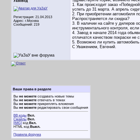
Уазовод
1. Как происходит заказ «Победной
успеть до 31 марта. А апрель сиде
2. При приобретении автомобиля п
Регистрация: 21.04.2013
Распространяется ли скидка?
Адрес: г.Москва
3. В наличии на сайте у дилеров о
Сообщений: 219
инструментального контроля, если 
4. Завод в начале 2014 года обьяв
отличатся качеством покраски не 
5. Возможно ли купить автомобиль 
С Уважением, Евгений.
Ваши права в разделе
Вы
не можете
создавать новые темы
Вы
не можете
отвечать в темах
Вы
не можете
прикреплять вложения
Вы
не можете
редактировать свои сообщения
BB коды
Вкл.
Смайлы
Вкл.
[IMG]
код
Вкл.
HTML код
Выкл.
Правила форума