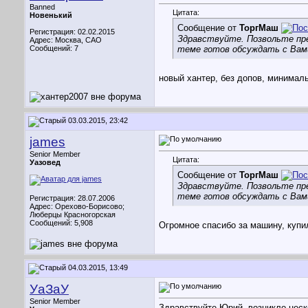
Banned
Цитата:
Новенький
Сообщение от
ТоргМаш
Регистрация: 02.02.2015
Здравствуйте. Позвольте пре
Адрес: Москва, САО
Сообщений: 7
теме готов обсуждать с Вами
новый хантер, без допов, минимал
03.03.2015, 23:42
james
Senior Member
Цитата:
Уазовед
Сообщение от
ТоргМаш
Здравствуйте. Позвольте пре
теме готов обсуждать с Вами
Регистрация: 28.07.2006
Адрес: Орехово-Борисово;
Люберцы Красногорская
Сообщений: 5,908
Огромное спасибо за машину, купи
04.03.2015, 13:49
УаЗаУ
Senior Member
Здравствуйте Юрий, возникло неск