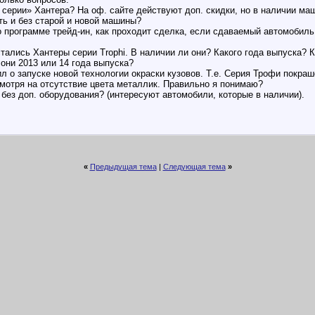
 серии» Хантера? На оф. сайте действуют доп. скидки, но в наличии маш
ть и без старой и новой машины?
о программе трейд-ин, как проходит сделка, если сдаваемый автомоби
стались Хантеры серии Trophi. В наличии ли они? Какого года выпуска? 
они 2013 или 14 года выпуска?
ил о запуске новой технологии окраски кузовов. Т.е. Серия Трофи покра
смотря на отсутствие цвета металлик. Правильно я понимаю?
без доп. оборудования? (интересуют автомобили, которые в наличии).
«
Предыдущая тема
|
Следующая тема
»