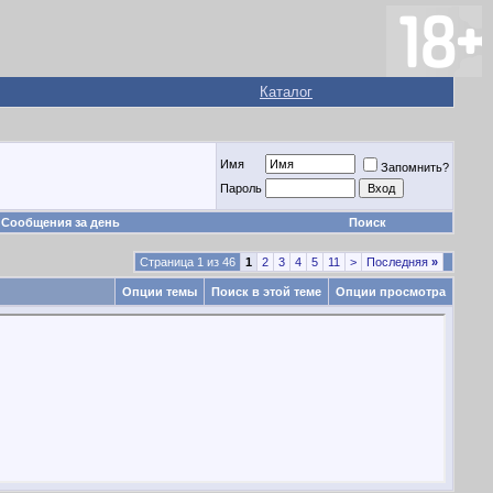
Каталог
Имя
Запомнить?
Пароль
Сообщения за день
Поиск
Страница 1 из 46
1
2
3
4
5
11
>
Последняя
»
Опции темы
Поиск в этой теме
Опции просмотра