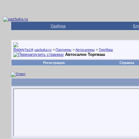
Уазбука
Кл
uazbuka.ru
>
Партнеры
>
Автосалоны
>
ТоргМаш
Автосалон Торгмаш
Регистрация
Справка