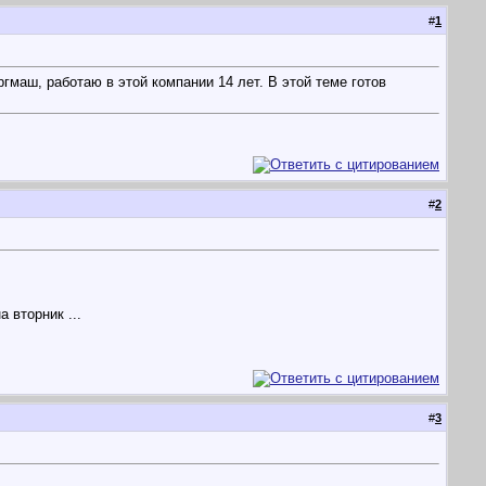
#
1
маш, работаю в этой компании 14 лет. В этой теме готов
#
2
 вторник ...
#
3