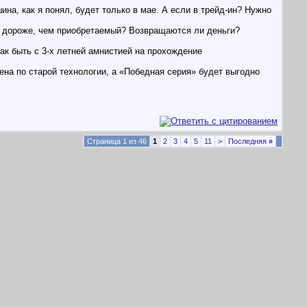
ина, как я понял, будет только в мае. А если в трейд-ин? Нужно
ль дороже, чем приобретаемый? Возвращаются ли деньги?
Как быть с 3-х летней амнистией на прохождение
шена по старой технологии, а «Победная серия» будет выгодно
Страница 1 из 46
1
2
3
4
5
11
>
Последняя
»