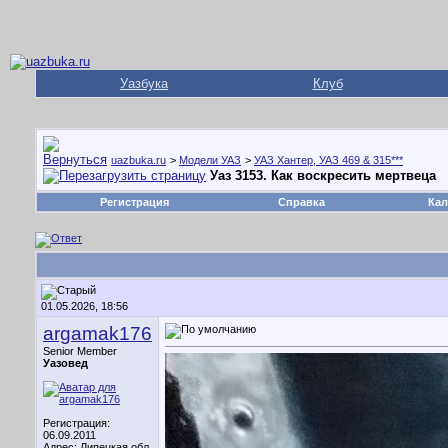
Уазбука
Клуб
uazbuka.ru
>
Модели УАЗ
>
УАЗ Хантер, УАЗ 469 & 315***
Уаз 3153. Как воскресить мертвеца
Регистрация
Справка
Кал
01.05.2026, 18:56
argamak176
Senior Member
Уазовед
Регистрация:
06.09.2011
Адрес: Липецкая обл.