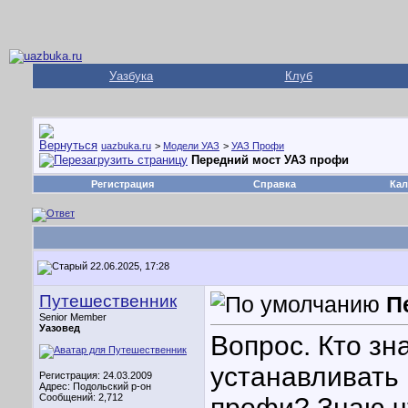
Уазбука
Клуб
uazbuka.ru
>
Модели УАЗ
>
УАЗ Профи
Передний мост УАЗ профи
Регистрация
Справка
Кал
22.06.2025, 17:28
Путешественник
П
Senior Member
Уазовед
Вопрос. Кто зна
устанавливать 
Регистрация: 24.03.2009
Адрес: Подольский р-он
Сообщений: 2,712
профи? Знаю чт