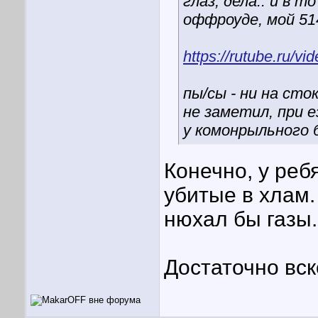
глаз, дела.. и в 
оффроуде, мой 514
https://rutube.ru/
пы/сы - ни на сто
не заметил, при е
у комонрыльного б
Конечно, у реб
убитые в хлам
нюхал бы газы.
Достаточно вс