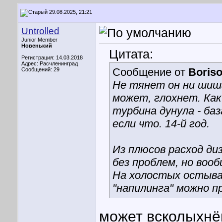
29.08.2025, 21:21
Untrolled
Junior Member
Новенький
Цитата:
Регистрация: 14.03.2018
Адрес: Расчленинград
Сообщение от
Boriso
Сообщений: 29
Не тянет он ни шиша
может, глохнет. Как 
турбина дунула - ба
если что. 14-й год.
Из плюсов расход ди
без проблем, но воо
На холостых остывае
"напилинга" можно п
может всколыхнё