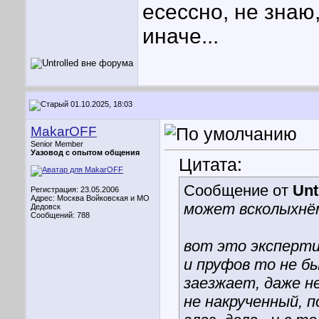
есессно, не знаю
иначе...
01.10.2025, 18:03
MakarOFF
Senior Member
Уазовод с опытом общения
Цитата:
Сообщение от
Unt
Регистрация: 23.05.2006
Адрес: Москва Войковская и МО
может всколыхнё
Дедовск
Сообщений: 788
вот это эксперти
и пруфов то не бы
заезжает, даже н
не накрученный, 