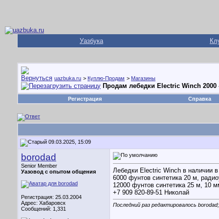
Уазбука
Кл
uazbuka.ru
>
Куплю-Продам
>
Магазины
Продам лебедки Electric Winch 2000 -
Регистрация
Справка
09.03.2025, 15:09
borodad
Senior Member
Лебедки Electric Winch в наличии 
Уазовод с опытом общения
6000 фунтов синтетика 20 м, радиоу
12000 фунтов синтетика 25 м, 10 мм,
+7 909 820-89-51 Николай
Регистрация: 25.03.2004
Адрес: Хабаровск
Последний раз редактировалось borodad;
Сообщений: 1,331