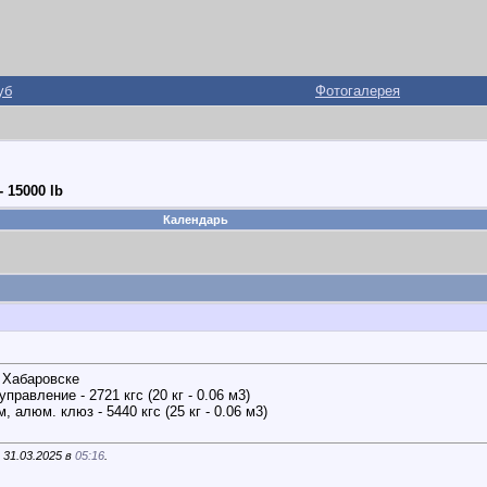
уб
Фотогалерея
 15000 lb
Календарь
в Хабаровске
правление - 2721 кгс (20 кг - 0.06 м3)
 алюм. клюз - 5440 кгс (25 кг - 0.06 м3)
 31.03.2025 в
05:16
.