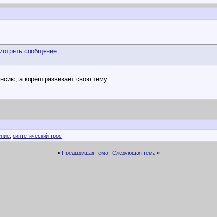
енсию, а кореш развивает свою тему.
ение
,
синтетический трос
«
Предыдущая тема
|
Следующая тема
»