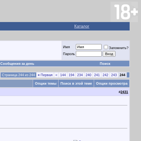
Каталог
Имя
Запомнить?
Пароль
Сообщения за день
Поиск
Страница 244 из 244
«
Первая
<
144
194
234
240
241
242
243
244
Опции темы
Поиск в этой теме
Опции просмотра
#
2431