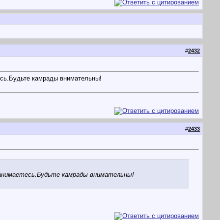
#
2432
есь.Будьте камрады внимательны!
#
2433
занимаетесь.Будьте камрады внимательны!