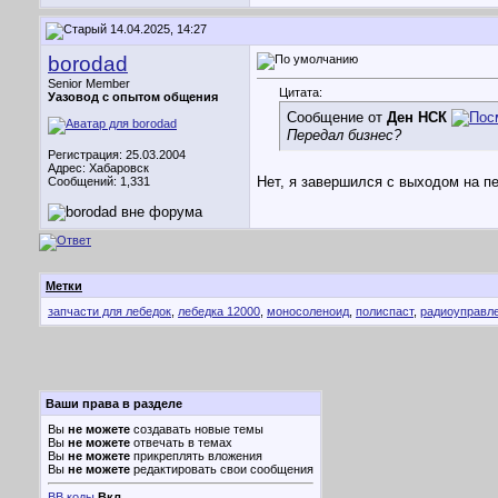
14.04.2025, 14:27
borodad
Senior Member
Цитата:
Уазовод с опытом общения
Сообщение от
Ден НСК
Передал бизнес?
Регистрация: 25.03.2004
Адрес: Хабаровск
Нет, я завершился с выходом на п
Сообщений: 1,331
Метки
запчасти для лебедок
,
лебедка 12000
,
моносоленоид
,
полиспаст
,
радиоуправл
Ваши права в разделе
Вы
не можете
создавать новые темы
Вы
не можете
отвечать в темах
Вы
не можете
прикреплять вложения
Вы
не можете
редактировать свои сообщения
BB коды
Вкл.