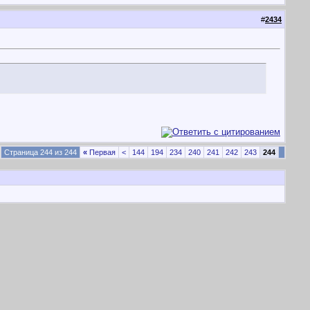
#
2434
Страница 244 из 244
«
Первая
<
144
194
234
240
241
242
243
244