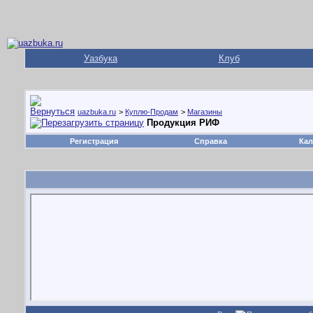
Уазбука
Клуб
uazbuka.ru
>
Куплю-Продам
>
Магазины
Продукция РИФ
Регистрация
Справка
Кал